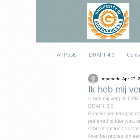
All Posts
DRAFT 4.0
Contr
mpgoede
Apr 27, 
Erosion
Ik heb mij v
Ik heb mij vergist; CPR
DRAFT 3.0
Paar weken terug schree
preferred bidder was, om 
schreef dat toe aan onz
Over het proces om een 