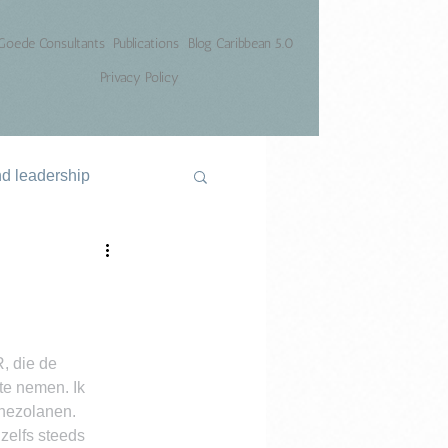
Goede Consultants
Publications
Blog Caribbean 5.0
Privacy Policy
nd leadership
, die de 
 te nemen. Ik 
enezolanen.
zelfs steeds 