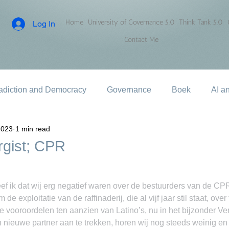
Home
University of Governance 5.0
Think Tank 5.0
Log In
Contact Me
adiction and Democracy
Governance
Boek
AI a
2023
1 min read
ergist; CPR
f ik dat wij erg negatief waren over de bestuurders van de CPR
de exploitatie van de raffinaderij, die al vijf jaar stil staat, over
e vooroordelen ten aanzien van Latino’s, nu in het bijzonder V
nieuwe partner aan te trekken, horen wij nog steeds weinig en 