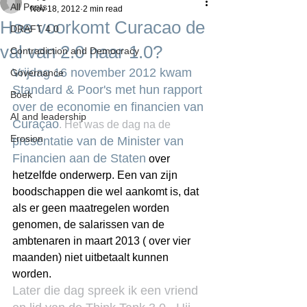
All Posts
Nov 18, 2012
2 min read
Hoe voorkomt Curacao de
DRAFT 4.0
val van 2.0 naar 1.0?
Contradiction and Democracy
Vrijdag 16 november 2012 kwam 
Governance
Standard & Poor's met hun rapport 
Boek
over de economie en financien van 
AI and leadership
Curaçao
. Het was de dag na de 
Erosion
presentatie van de Minister van 
Financien aan de Staten
 over 
hetzelfde onderwerp. Een van zijn 
boodschappen die wel aankomt is, dat 
als er geen maatregelen worden 
genomen, de salarissen van de 
ambtenaren in maart 2013 ( over vier 
maanden) niet uitbetaalt kunnen 
worden. 
Later die dag spreek ik een vriend 