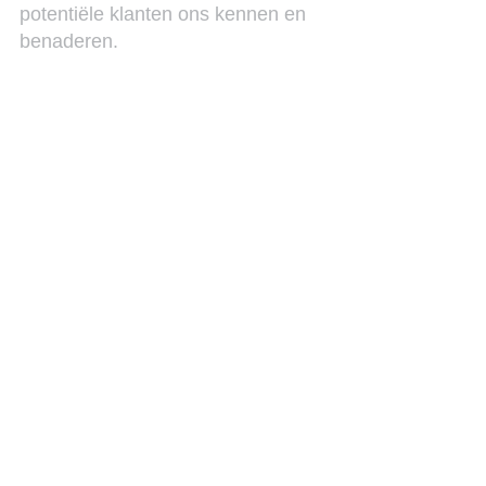
potentiële klanten ons kennen en 
benaderen.
Verkoop.  Uit eindelijk gaat het om 
betalende klanten.
Maar het blijft maatwerk.
See All
Recent Posts