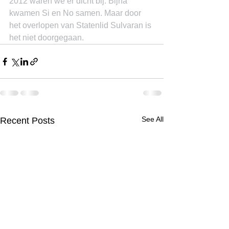
2012 waren we er dicht bij. Bijna 
kwamen Si en No samen. Maar door 
het overlopen van Statenlid Sulvaran is 
het niet doorgegaan.
See All
Recent Posts