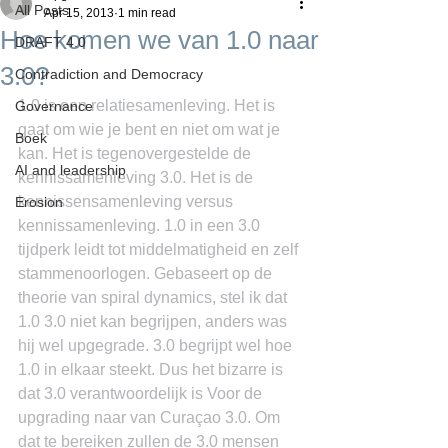
All Posts
Apr 15, 2013
1 min read
Hoe komen we van 1.0 naar
DRAFT 4.0
3.0?
Contradiction and Democracy
1.0 is een relatiesamenleving. Het is 
Governance
gaat om wie je bent en niet om wat je 
Boek
kan. Het is tegenovergestelde de 
AI and leadership
kennissamenleving 3.0. Het is de 
kennissensamenleving versus 
Erosion
kennissamenleving. 1.0 in een 3.0 
tijdperk leidt tot middelmatigheid en zelf 
stammenoorlogen. Gebaseert op de 
theorie van spiral dynamics, stel ik dat 
1.0 3.0 niet kan begrijpen, anders was 
hij wel upgegrade. 3.0 begrijpt wel hoe 
1.0 in elkaar steekt. Dus het bizarre is 
dat 3.0 verantwoordelijk is Voor de 
upgrading naar van Curaçao 3.0. Om 
dat te bereiken zullen de 3.0 mensen 