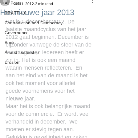
All Posts
Dec 1, 2012
2 min read
Het nieuwe jaar 2013
DRAFT 4.0
Het is 1 december 2012. De 
Contradiction and Democracy
laatste maandcyclus van het jaar 
Governance
2012 gaat beginnen. December is 
Boek
bijzonder vanwege de sfeer van de 
feestdagen en iedereen heeft er 
AI and leadership
zin in. Het is ook een maand 
Erosion
waarin mensen reflecteren.  En 
aan het eind van de maand is het 
ook het moment voor allerlei 
goede voornemens voor het 
nieuwe jaar.
Maar het is ook belangrijke maand 
voor de commercie.  Er wordt veel 
verhandeld in december.  We 
moeten er stevig tegen aan.  
Gelukkig is gezelligheid en zaken 