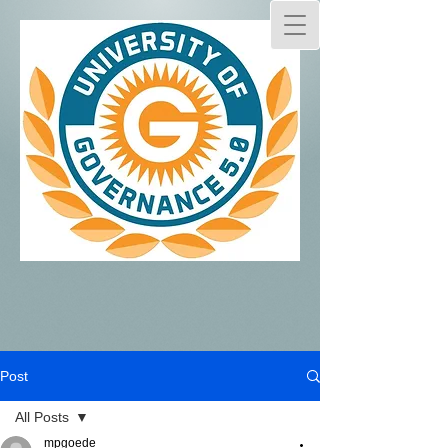
Post
All Posts
mpgoede