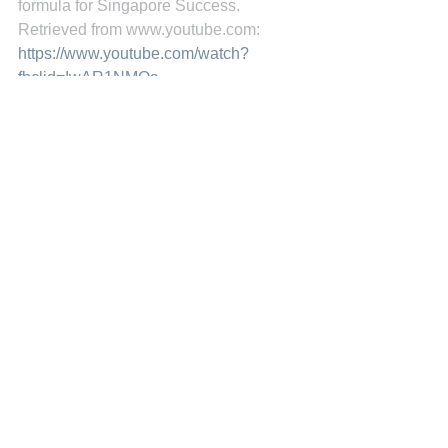
formula for Singapore Success. 
Retrieved from www.youtube.com: 
https://www.youtube.com/watch?
fbclid=IwAR1NMQa-
HYuYVpVUDtPxe7lUdGtQgbirra7qrd41
LOH_VyG7UM5oo6cRMBs&v=ei_ejKD
2oRs&feature=youtu.be
Miguel Goede
See All
Recent Posts