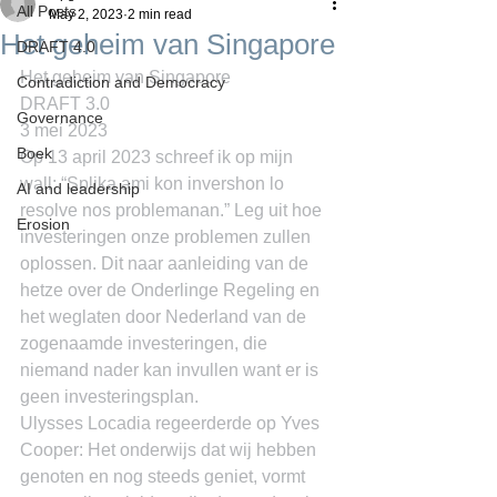
All Posts
May 2, 2023
2 min read
Het geheim van Singapore
DRAFT 4.0
Het geheim van Singapore
Contradiction and Democracy
DRAFT 3.0
Governance
3 mei 2023
Boek
Op 13 april 2023 schreef ik op mijn 
wall: “Splika ami kon invershon lo 
AI and leadership
resolve nos problemanan.” Leg uit hoe 
Erosion
investeringen onze problemen zullen 
oplossen. Dit naar aanleiding van de 
hetze over de Onderlinge Regeling en 
het weglaten door Nederland van de 
zogenaamde investeringen, die 
niemand nader kan invullen want er is 
geen investeringsplan.
Ulysses Locadia regeerderde op Yves 
Cooper: Het onderwijs dat wij hebben 
genoten en nog steeds geniet, vormt 