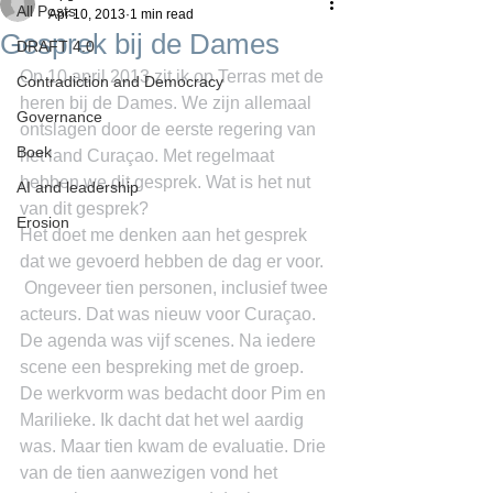
All Posts
Apr 10, 2013
1 min read
Gesprek bij de Dames
DRAFT 4.0
Op 10 april 2013 zit ik op Terras met de 
Contradiction and Democracy
heren bij de Dames. We zijn allemaal 
Governance
ontslagen door de eerste regering van 
Boek
het land Curaçao. Met regelmaat 
hebben we dit gesprek. Wat is het nut 
AI and leadership
van dit gesprek?
Erosion
Het doet me denken aan het gesprek 
dat we gevoerd hebben de dag er voor. 
 Ongeveer tien personen, inclusief twee 
acteurs. Dat was nieuw voor Curaçao. 
De agenda was vijf scenes. Na iedere 
scene een bespreking met de groep. 
De werkvorm was bedacht door Pim en 
Marilieke. Ik dacht dat het wel aardig 
was. Maar tien kwam de evaluatie. Drie 
van de tien aanwezigen vond het 