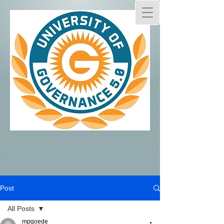
Post
All Posts
mpgoede