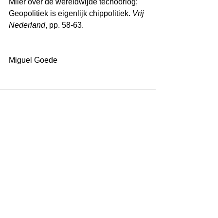
Miler over de wereldwijde techoorlog; 
Geopolitiek is eigenlijk chippolitiek. 
Vrij 
Nederland
, pp. 58-63.
Miguel Goede
See All
Recent Posts