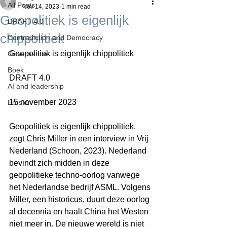
All Posts
Nov 14, 2023
1 min read
Geopolitiek is eigenlijk
DRAFT 4.0
chippolitiek
Contradiction and Democracy
Geopolitiek is eigenlijk chippolitiek
Governance
Boek
DRAFT 4.0
AI and leadership
15 november 2023
Erosion
Geopolitiek is eigenlijk chippolitiek, 
zegt Chris Miller in een interview in Vrij 
Nederland (Schoon, 2023). Nederland 
bevindt zich midden in deze 
geopolitieke techno-oorlog vanwege 
het Nederlandse bedrijf ASML. Volgens 
Miller, een historicus, duurt deze oorlog 
al decennia en haalt China het Westen 
niet meer in. De nieuwe wereld is niet 