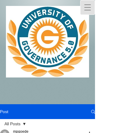
Post
All Posts
mpgoede