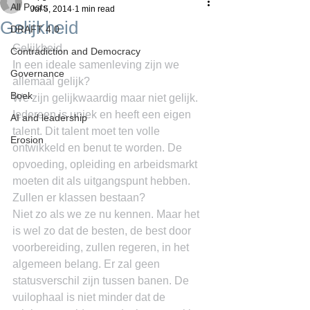
All Posts
Jul 5, 2014
1 min read
Gelijkheid
DRAFT 4.0
Gelijkheid
Contradiction and Democracy
In een ideale samenleving zijn we 
Governance
allemaal gelijk?
Boek
We zijn gelijkwaardig maar niet gelijk. 
Iedereen is uniek en heeft een eigen 
AI and leadership
talent. Dit talent moet ten volle 
Erosion
ontwikkeld en benut te worden. De 
opvoeding, opleiding en arbeidsmarkt 
moeten dit als uitgangspunt hebben.
Zullen er klassen bestaan?
Niet zo als we ze nu kennen. Maar het 
is wel zo dat de besten, de best door 
voorbereiding, zullen regeren, in het 
algemeen belang. Er zal geen 
statusverschil zijn tussen banen. De 
vuilophaal is niet minder dat de 