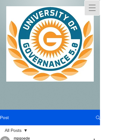
Post
All Posts
mpgoede