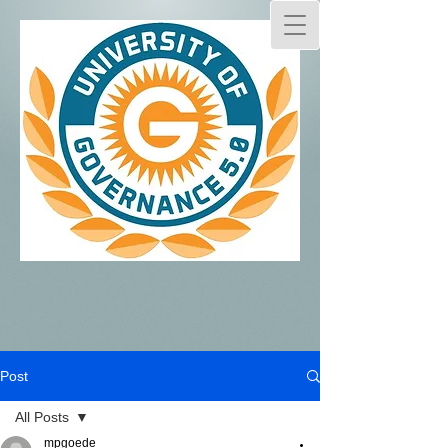
Post
All Posts
mpgoede