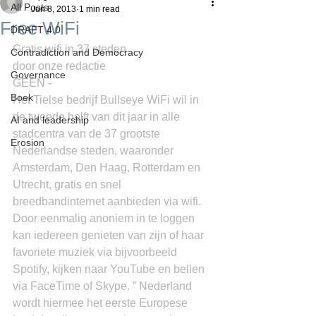
All Posts
Jun 8, 2013
1 min read
Free WiFi
DRAFT 4.0
Gratis wifi in 37 steden
Contradiction and Democracy
door onze redactie
Governance
GEEN -
Boek
Het Tielse bedrijf Bullseye WiFi wil in 
de tweede helft van dit jaar in alle 
AI and leadership
stadcentra van de 37 grootste 
Erosion
Nederlandse steden, waaronder 
Amsterdam, Den Haag, Rotterdam en 
Utrecht, gratis en snel 
breedbandinternet aanbieden via wifi.
Door eenmalig anoniem in te loggen 
kan iedereen genieten van zijn of haar 
favoriete muziek via bijvoorbeeld 
Spotify, kijken naar YouTube en bellen 
via FaceTime of Skype. ” Nederland 
wordt hiermee het eerste Europese 