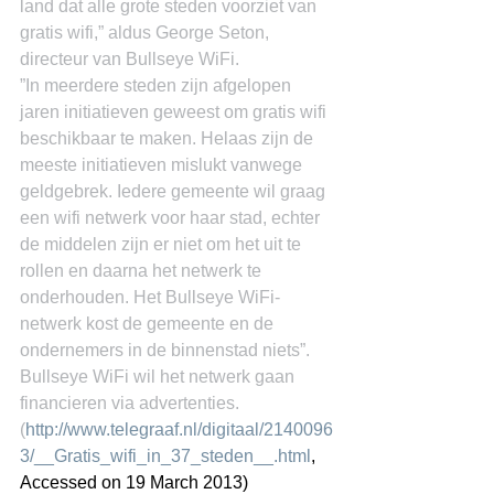
land dat alle grote steden voorziet van 
gratis wifi,” aldus George Seton, 
directeur van Bullseye WiFi.
”In meerdere steden zijn afgelopen 
jaren initiatieven geweest om gratis wifi 
beschikbaar te maken. Helaas zijn de 
meeste initiatieven mislukt vanwege 
geldgebrek. Iedere gemeente wil graag 
een wifi netwerk voor haar stad, echter 
de middelen zijn er niet om het uit te 
rollen en daarna het netwerk te 
onderhouden. Het Bullseye WiFi-
netwerk kost de gemeente en de 
ondernemers in de binnenstad niets”.
Bullseye WiFi wil het netwerk gaan 
financieren via advertenties.
(
http://www.telegraaf.nl/digitaal/2140096
3/__Gratis_wifi_in_37_steden__.html
, 
Accessed on 19 March 2013)