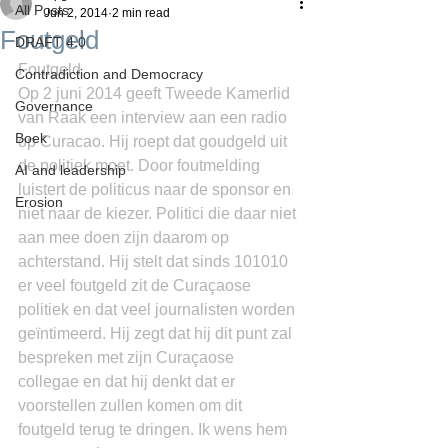
All Posts
Jun 2, 2014
2 min read
Foutgeld
DRAFT 4.0
Foutgeld
Contradiction and Democracy
Op 2 juni 2014 geeft Tweede Kamerlid 
Governance
van Raak een interview aan een radio 
Boek
op Curacao. Hij roept dat goudgeld uit 
de politiek moet. Door foutmelding 
AI and leadership
luistert de politicus naar de sponsor en 
Erosion
niet naar de kiezer. Politici die daar niet 
aan mee doen zijn daarom op 
achterstand. Hij stelt dat sinds 101010 
er veel foutgeld zit de Curaçaose 
politiek en dat veel journalisten worden 
geïntimeerd. Hij zegt dat hij dit punt zal 
bespreken met zijn Curaçaose 
collegae en dat hij denkt dat er 
voorstellen zullen komen om dit 
foutgeld terug te dringen. Ik wens hem 