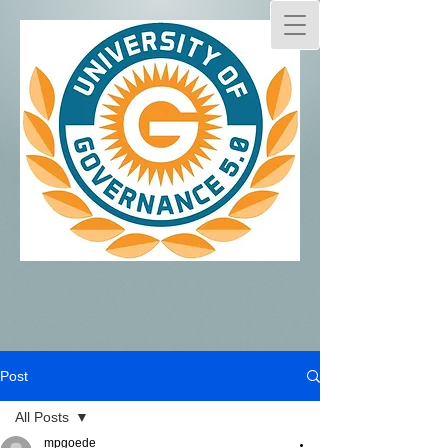
Post
All Posts
mpgoede