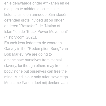
en eigenwaarde onder Afrikanen en de 
diaspora te midden discriminatie, 
kolonialisme en armoede. Zijn ideeën 
oefenden grote invloed uit op onder 
anderen “Rastafari”, de “Nation of 
Islam” en de “Black Power Movement” 
(history.com, 2021).
En toch kent iedereen de woorden 
Garvey in the "Redemption Song" van 
Bob Marley: We are going to 
emancipate ourselves from mental 
slavery, for though others may free the 
body, none but ourselves can free the 
mind. Mind is our only ruler; sovereign.
Met name Fanon doet mij denken aan 
één van de proefschriften van 
Alegandro (Jandi) Paula (1937 – 2018) 
(Paula, 1966).
References