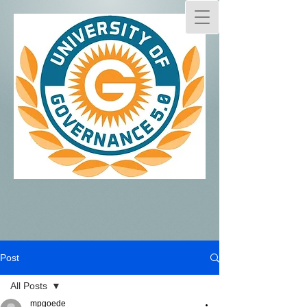
Post
All Posts
mpgoede