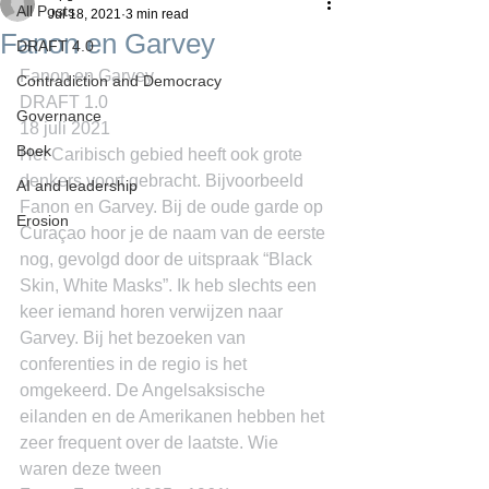
All Posts
Jul 18, 2021
3 min read
Fanon en Garvey
DRAFT 4.0
Fanon en Garvey
Contradiction and Democracy
DRAFT 1.0
Governance
18 juli 2021
Boek
Het Caribisch gebied heeft ook grote 
denkers voort gebracht. Bijvoorbeeld 
AI and leadership
Fanon en Garvey. Bij de oude garde op 
Erosion
Curaçao hoor je de naam van de eerste 
nog, gevolgd door de uitspraak “Black 
Skin, White Masks”. Ik heb slechts een 
keer iemand horen verwijzen naar 
Garvey. Bij het bezoeken van 
conferenties in de regio is het 
omgekeerd. De Angelsaksische 
eilanden en de Amerikanen hebben het 
zeer frequent over de laatste. Wie 
waren deze tween