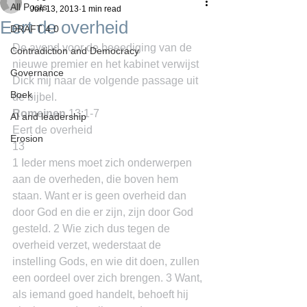
All Posts
Jun 13, 2013
1 min read
Eert de overheid
DRAFT 4.0
De avond voor de beeediging van de 
Contradiction and Democracy
nieuwe premier en het kabinet verwijst 
Governance
Dick mij naar de volgende passage uit 
Boek
de bijbel.
Romeinen
 13:1-7
AI and leadership
Eert de overheid
Erosion
13
1 Ieder mens moet zich onderwerpen 
aan de overheden, die boven hem 
staan. Want er is geen overheid dan 
door God en die er zijn, zijn door God 
gesteld. 2 Wie zich dus tegen de 
overheid verzet, wederstaat de 
instelling Gods, en wie dit doen, zullen 
een oordeel over zich brengen. 3 Want, 
als iemand goed handelt, behoeft hij 