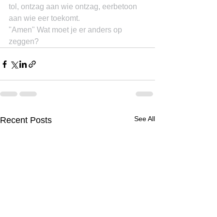
tol, ontzag aan wie ontzag, eerbetoon 
aan wie eer toekomt.
"Amen" Wat moet je er anders op 
zeggen?
See All
Recent Posts