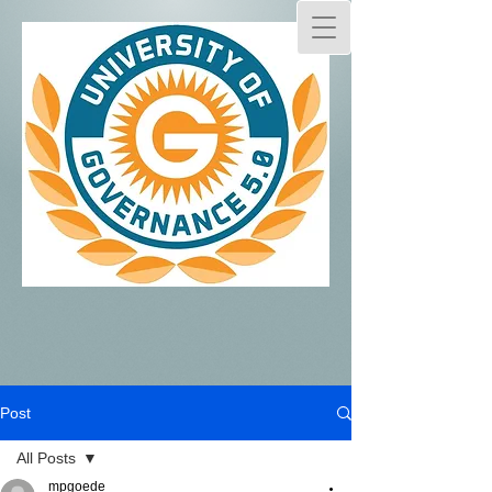
Post
All Posts
mpgoede