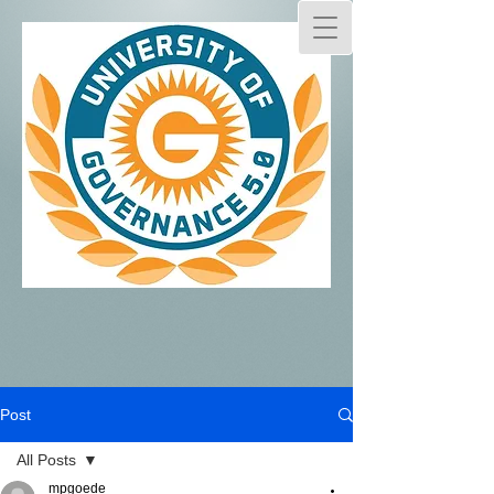
Post
All Posts
mpgoede