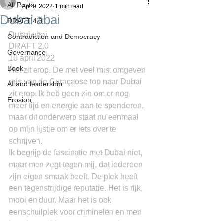
All Posts
Apr 9, 2022
1 min read
Dubai abai
DRAFT 4.0
Dubai abai
Contradiction and Democracy
DRAFT 2.0
Governance
10 april 2022
Boek
Het zit erop. De met veel mist omgeven 
reis van de Curaçaose top naar Dubai 
AI and leadership
zit erop. Ik heb geen zin om er nog 
Erosion
meer tijd en energie aan te spenderen, 
maar dit onderwerp staat nu eenmaal 
op mijn lijstje om er iets over te 
schrijven.
Ik begrijp de fascinatie met Dubai niet, 
maar men zegt tegen mij, dat iedereen 
zijn eigen smaak heeft. De plek heeft 
een tegenstrijdige reputatie. Het is rijk, 
mooi en duur. Maar het is ook 
eenschuilplek voor criminelen en men 