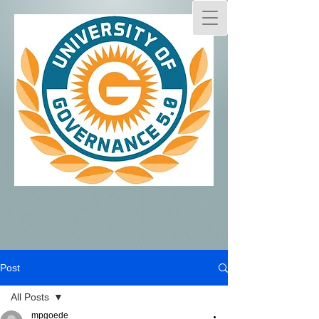
Post
All Posts
mpgoede