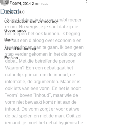
All Posts
Jun 4, 2014
2 min read
Debat
DRAFT 4.0
Velen hebben het er over en/of roepen 
Contradiction and Democracy
er om. Nu vergis je je snel dat zij die 
Governance
het roepen het ook kunnen. Ik beging 
Boek
de fout een dialoog over economie en 
investeringen aan te gaan. Ik ben geen 
AI and leadership
stap verder gekomen in het dialoog of 
Erosion
debat. Met die betreffende persoon. 
Waarom? Een een debat gaat het 
natuurlijk primair om de inhoud, de 
informatie, de argumenten. Maar er is 
ook iets van een vorm. En het is nooit 
"vorm" boven "inhoud", maar wie de 
vorm niet bewaakt komt niet aan de 
inhoud. De vorm zorgt er voor dat we 
de bal spelen en niet de man. Ooit zei 
iemand: je moet het debat hygiënische 