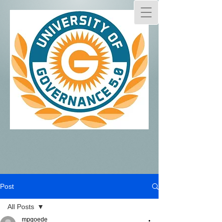
Post
All Posts
mpgoede