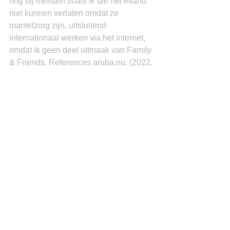
nog bij mensen zoals ik die het eiland 
niet kunnen verlaten omdat ze 
mantelzorg zijn, uitsluitend 
internationaal werken via het internet, 
omdat ik geen deel uitmaak van Family 
& Friends. References aruba.nu. (2022, 
maart 7). Opgehaald van Van Huffelen: 
Eilanden moeten kracht van het 
Koninkrijk benutten: 
https://aruba.nu/2022/03/van-huffelen-
eilanden-moeten-kracht-van-het-
koninkrijk-benutten/?
fbclid=IwAR30tcm3jIyuRd0FFwoqJMa0
8OYXV8hnDjYqpkY8GDJUjV28wXSP
CQSYqNk
 Krimp van bevolking; Meer 
emigratie dan immigratie sinds 2017. 
(2022, maart 9). Antilliaans Dagblad, p. 
1. VNG. (2020). Uitvoeringskracht van 
gemeenten. VNG. Dr. Miguel Goede