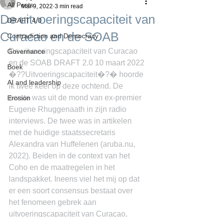
All Posts
Mar 9, 2022
3 min read
De uitvoeringscapaciteit van
DRAFT 4.0
Curacao en de SOAB
Contradiction and Democracy
De uitvoeringscapaciteit van Curacao 
Governance
en de SOAB DRAFT 2.0 10 maart 2022 
Boek
�??Uitvoeringscapaciteit�?� hoorde 
AI and leadership
ik twee keer op deze ochtend. De 
eerste was uit de mond van ex-premier 
Erosion
Eugene Rhuggenaath in zijn radio 
interviews. De twee was in artikelen 
met de huidige staatssecretaris 
Alexandra van Huffelenen (aruba.nu, 
2022). Beiden in de context van het 
Coho en de maatregelen in het 
landspakket. Ineens viel het mij op dat 
er een soort consensus bestaat over 
het fenomeen gebrek aan 
uitvoeringscapaciteit van Curaçao, 