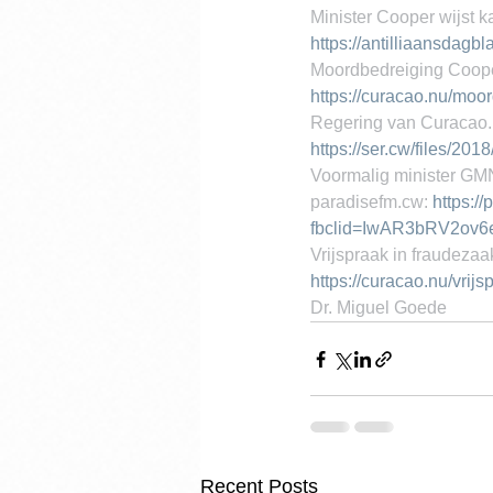
Minister Cooper wijst 
https://antilliaansdagb
Moordbedreiging Cooper
https://curacao.nu/moo
Regering van Curacao. 
https://ser.cw/files/20
Voormalig minister GMN
paradisefm.cw: 
https:/
fbclid=IwAR3bRV2ov
Vrijspraak in fraudezaa
https://curacao.nu/vrijs
Dr. Miguel Goede
Recent Posts