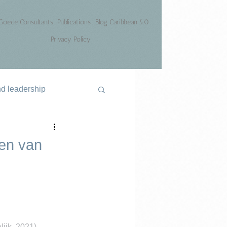
Goede Consultants
Publications
Blog Caribbean 5.0
Privacy Policy
nd leadership
nen van
ijk, 2021).