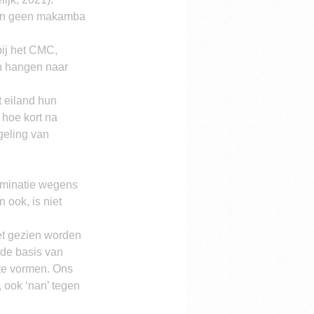
 en geen makamba 
ij het CMC, 
n hangen naar 
 eiland hun 
hoe kort na 
geling van 
riminatie wegens 
 ook, is niet 
et gezien worden 
 de basis van 
te vormen. Ons 
, ook ‘nan’ tegen 