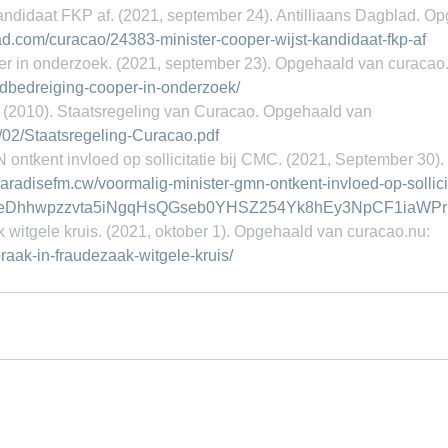
kandidaat FKP af. (2021, september 24). Antilliaans Dagblad. O
lad.com/curacao/24383-minister-cooper-wijst-kandidaat-fkp-af
 in onderzoek. (2021, september 23). Opgehaald van curacao.
rdbedreiging-cooper-in-onderzoek/
(2010). Staatsregeling van Curacao. Opgehaald van 
18/02/Staatsregeling-Curacao.pdf
 ontkent invloed op sollicitatie bij CMC. (2021, September 30)
/paradisefm.cw/voormalig-minister-gmn-ontkent-invloed-op-sollici
6eDhhwpzzvta5iNgqHsQGseb0YHSZ254Yk8hEy3NpCF1iaWP
k witgele kruis. (2021, oktober 1). Opgehaald van curacao.nu: 
praak-in-fraudezaak-witgele-kruis/