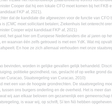
inister Cooper dat hij een lokale CFO moet komen bij het FKB
kandidaat FKP af, 2021).
chter dat de kandidate die afgewezen voor de functie van CFO b
s (CMC moet sollicitant betalen; Ziekenhuis liet onterecht ore
nister Cooper wijst kandidaat FKP af, 2021)
eid, het gaat hier om Europese Nederlanders die al jaren op het
 en waarvan één zelfs getrouwd is met een YdK. Wat mij opvalt 
h afspeelt. En hoe ze zich allemaal verhouden met onze staatsre
ao bevinden, worden in gelijke gevallen gelijk behandeld. Disc
uiging, politieke gezindheid, ras, geslacht of op welke grond dan
van Curacao, Staatsregeling van Curacao, 2010)
trijd met een van de hoogste grondrechten. De staatsregeling mo
t, tussen ons burgers onderling en de overheid. Het is meer dan
is wat wij aan elkaar beloven om gezamenlijk een gemeenschap 
atsregeling, is waar wij, op schrift, Sí ten Nò hebben opgeheven