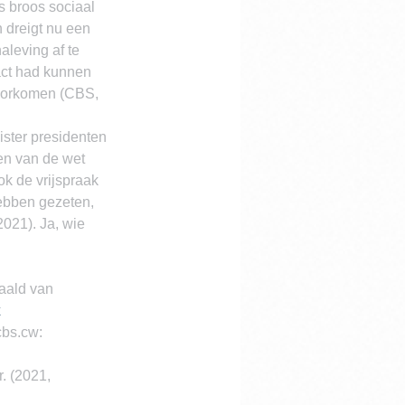
ns broos sociaal 
 dreigt nu een 
aleving af te 
ract had kunnen 
voorkomen (CBS, 
ister presidenten 
ven van de wet 
k de vrijspraak 
ebben gezeten, 
2021). Ja, wie 
aald van 
k
bs.cw: 
. (2021, 