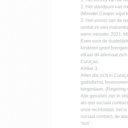
2. Het standpunt van m
(Minister Cooper wijst 
3. Het vonnis van de re
omdat ze een makamba i
wens minister, 2021; Mi
Even voor de duidelijkh
kinderen groot brengen,
elkaar dit allemaal zic
Curaçao.
Artikel 3
Allen die zich in Curaç
godsdienst, levensovert
toegestaan. (Regering 
Alle gevallen zijn in s
als ons sociaal contrac
onze rechtsstaat, het 
sociaal contract, de sta
‘nos’.