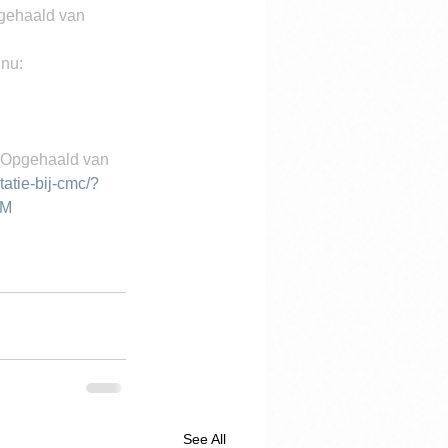
pgehaald van 
nu: 
. Opgehaald van 
tatie-bij-cmc/?
rM
See All