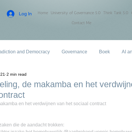
Home
University of Governance 5.0
Think Tank 5.0
Log In
Contact Me
adiction and Democracy
Governance
Boek
AI a
021
2 min read
eling, de makamba en het verdwij
ontract
makamba en het verdwijnen van het sociaal contract
e zaken die de aandacht trokken:
echter inzake het homohuwelijk (Baanbrekend vonnis homohuwel