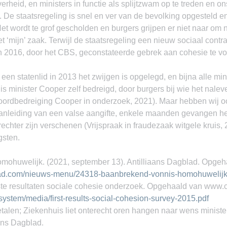
overheid, en ministers in functie als splijtzwam op te treden en o
. De staatsregeling is snel en ver van de bevolking opgesteld en
Het wordt te grof gescholden en burgers grijpen er niet naar om n
et ‘mijn’ zaak. Terwijl de staatsregeling een nieuw sociaal cont
e in 2016, door het CBS, geconstateerde gebrek aan cohesie te 
 een statenlid in 2013 het zwijgen is opgelegd, en bijna alle min
 is minister Cooper zelf bedreigd, door burgers bij wie het nale
rdbedreiging Cooper in onderzoek, 2021). Maar hebben wij oo
aanleiding van een valse aangifte, enkele maanden gevangen h
echter zijn verschenen (Vrijspraak in fraudezaak witgele kruis, 
gsten.
ohuwelijk. (2021, september 13). Antilliaans Dagblad. Opgeh
gblad.com/nieuws-menu/24318-baanbrekend-vonnis-homohuwelij
ste resultaten sociale cohesie onderzoek. Opgehaald van www.c
system/media/first-results-social-cohesion-survey-2015.pdf
talen; Ziekenhuis liet onterecht oren hangen naar wens minister
ans Dagblad.