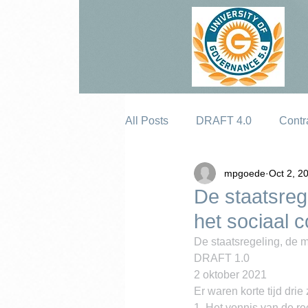
All Posts
DRAFT 4.0
Contr
mpgoede
Oct 2, 2
Erosion
De staatsreg
het sociaal c
De staatsregeling, de 
DRAFT 1.0
2 oktober 2021
Er waren korte tijd dri
1. Het vonnis van de r