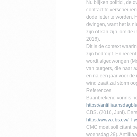
Nu blijken politici, de 
contract te verscheuren
dode letter te worden. 
dwingen, want het is ni
zijn of kan zijn, om d
2016).
Dit is de context waarin
zijn bedreigt. En recent
wordt afgedwongen (Moo
van burgers, die naar 
en na een jaar voor de r
wind zaait zal storm oo
References
Baanbrekend vonnis hom
https://antilliaansda
CBS. (2016, Juni). Eer
https://www.cbs.cw/_fly
CMC moet sollicitant be
woensdag 29). Antillia