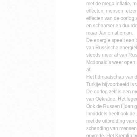
met de mega inflatie, m
effecten; mensen reize
effecten van de oorlog
en schaarser en duurder
maar Jan en alleman.
De energie speelt een b
van Russische energie
steeds meer af van Rusl
Mcdonald's weer open 
af.
Het lidmaatschap van d
Turkije bijvoorbeeld is 
De oorlog zelf is een 
van Oekraïne. Het lege
Ook de Russen lijden gr
Inmiddels heeft ook de
met de uitbreiding van
schending van mensenre
onvrede. Het Kremlin beg