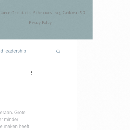
Goede Consultants
Publications
Blog Caribbean 5.0
Privacy Policy
nd leadership
eraan. Grote 
er minder 
te maken heeft 