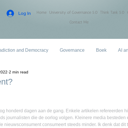
Home
University of Governance 5.0
Think Tank 5.0
Log In
Contact Me
adiction and Democracy
Governance
Boek
AI a
2022
2 min read
ent?
log honderd dagen aan de gang. Enkele artikelen refereerden hi
s journalisten die de oorlog volgen. Kleinere media besteden 
e nieuwsconsument consumeert steeds minder. Ik denk dat dit 