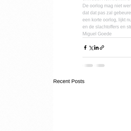
De oorlog mag niet wen
dat dat pas zal gebeure
een korte oorlog, lijkt
en de slachtoffers en 
Miguel Goede
Recent Posts