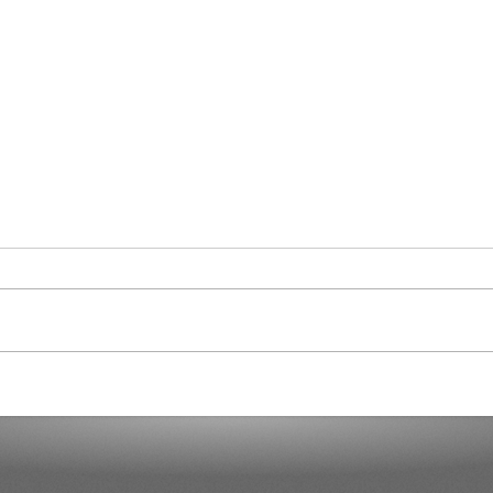
Curaçao in Our Hearts
Demo
Dicta