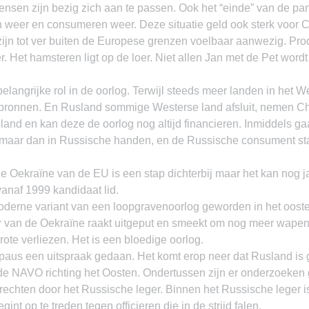
ensen zijn bezig zich aan te passen. Ook het “einde” van de pa
n weer en consumeren weer. Deze situatie geld ook sterk voor 
 zijn tot ver buiten de Europese grenzen voelbaar aanwezig. Pr
. Het hamsteren ligt op de loer. Niet allen Jan met de Pet word
elangrijke rol in de oorlog. Terwijl steeds meer landen in het We
bronnen. En Rusland sommige Westerse land afsluit, nemen Chi
and en kan deze de oorlog nog altijd financieren. Inmiddels gaa
maar dan in Russische handen, en de Russische consument sta
e Oekraïne van de EU is een stap dichterbij maar het kan nog j
vanaf 1999 kandidaat lid.
moderne variant van een loopgravenoorlog geworden in het ooste
r van de Oekraïne raakt uitgeput en smeekt om nog meer wapens
ote verliezen. Het is een bloedige oorlog.
 paus een uitspraak gedaan. Het komt erop neer dat Rusland is
 de NAVO richting het Oosten. Ondertussen zijn er onderzoeken
chten door het Russische leger. Binnen het Russische leger is
int op te treden tegen officieren die in de strijd falen.