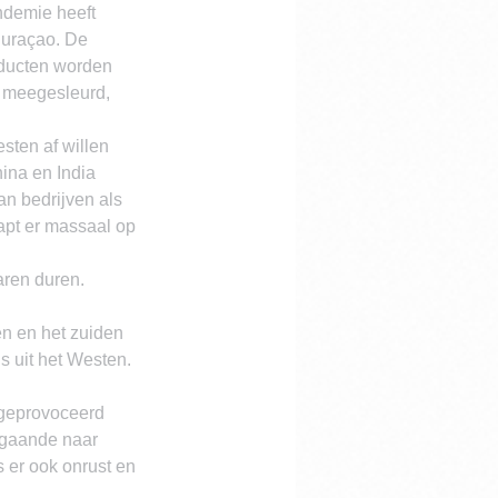
ndemie heeft 
Curaçao. De 
oducten worden 
t meegesleurd, 
sten af willen 
na en India 
n bedrijven als 
pt er massaal op 
aren duren. 
n en het zuiden 
 uit het Westen. 
 geprovoceerd 
 gaande naar 
 er ook onrust en 