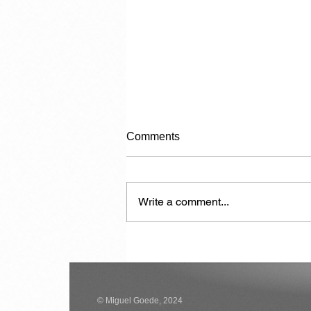
Comments
Write a comment...
Another 7,000 Hotel Rooms in
the Next Two Years
© Miguel Goede, 2024