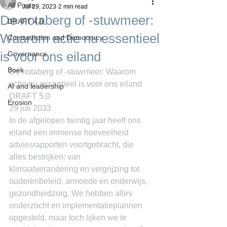
All Posts
Jul 29, 2023
2 min read
De notaberg of -stuwmeer:
DRAFT 4.0
Waarom actie nu essentieel
Contradiction and Democracy
is voor ons eiland
Governance
Boek
De notaberg of -stuwmeer: Waarom 
actie nu essentieel is voor ons eiland
AI and leadership
DRAFT 5.0
Erosion
29 juli 2033
In de afgelopen twintig jaar heeft ons 
eiland een immense hoeveelheid 
adviesrapporten voortgebracht, die 
alles bestrijken: van 
klimaatverandering en vergrijzing tot 
ouderenbeleid, armoede en onderwijs, 
gezondheidzorg. We hebben alles 
onderzocht en implementatieplannen 
opgesteld, maar toch lijken we te 