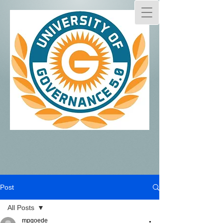
Post
All Posts
mpgoede