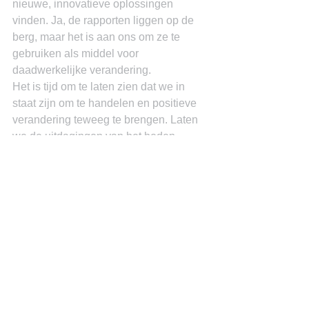
nieuwe, innovatieve oplossingen 
vinden. Ja, de rapporten liggen op de 
berg, maar het is aan ons om ze te 
gebruiken als middel voor 
daadwerkelijke verandering.
Het is tijd om te laten zien dat we in 
staat zijn om te handelen en positieve 
verandering teweeg te brengen. Laten 
we de uitdagingen van het heden 
omarmen en de toekomst met 
vastberadenheid tegemoet treden. 
Alleen dan kunnen we werkelijk 
vooruitgang boeken en onze visie voor 
het eiland verwezenlijken
Miguel Goede