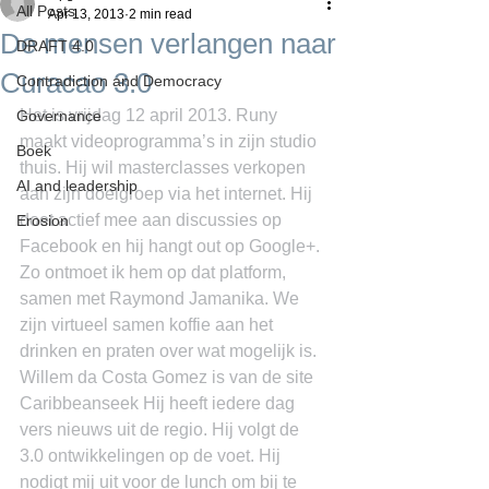
All Posts
Apr 13, 2013
2 min read
De mensen verlangen naar
DRAFT 4.0
Curacao 3.0
Contradiction and Democracy
Het is vrijdag 12 april 2013. Runy 
Governance
maakt videoprogramma’s in zijn studio 
Boek
thuis. Hij wil masterclasses verkopen 
AI and leadership
aan zijn doelgroep via het internet. Hij 
doet actief mee aan discussies op 
Erosion
Facebook en hij hangt out op Google+. 
Zo ontmoet ik hem op dat platform, 
samen met Raymond Jamanika. We 
zijn virtueel samen koffie aan het 
drinken en praten over wat mogelijk is. 
Willem da Costa Gomez is van de site 
Caribbeanseek Hij heeft iedere dag 
vers nieuws uit de regio. Hij volgt de 
3.0 ontwikkelingen op de voet. Hij 
nodigt mij uit voor de lunch om bij te 