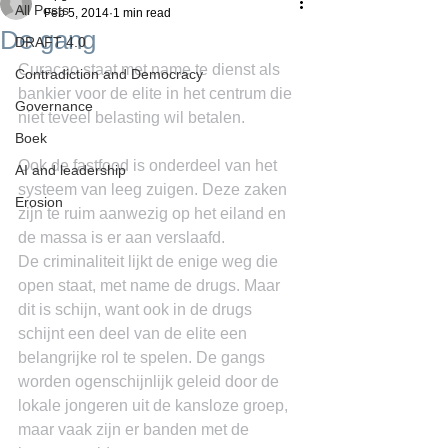
All Posts
Feb 5, 2014
1 min read
De gang
DRAFT 4.0
Curacao staat met name te dienst als 
Contradiction and Democracy
bankier voor de elite in het centrum die 
Governance
niet teveel belasting wil betalen.
Boek
Ook de fastfood is onderdeel van het 
AI and leadership
systeem van leeg zuigen. Deze zaken 
Erosion
zijn te ruim aanwezig op het eiland en 
de massa is er aan verslaafd.
De criminaliteit lijkt de enige weg die 
open staat, met name de drugs. Maar 
dit is schijn, want ook in de drugs 
schijnt een deel van de elite een 
belangrijke rol te spelen. De gangs 
worden ogenschijnlijk geleid door de 
lokale jongeren uit de kansloze groep, 
maar vaak zijn er banden met de 