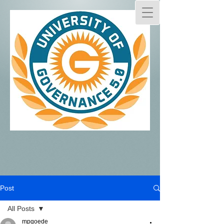
Post
All Posts
mpgoede