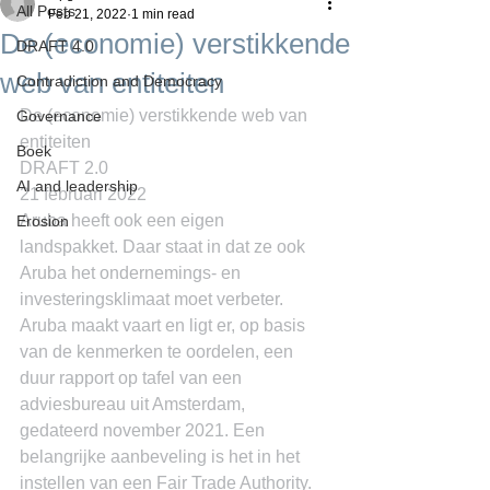
All Posts
Feb 21, 2022
1 min read
De (economie) verstikkende
DRAFT 4.0
web van entiteiten
Contradiction and Democracy
De (economie) verstikkende web van 
Governance
entiteiten
Boek
DRAFT 2.0
AI and leadership
21 februari 2022
Aruba heeft ook een eigen 
Erosion
landspakket. Daar staat in dat ze ook 
Aruba het ondernemings- en 
investeringsklimaat moet verbeter. 
Aruba maakt vaart en ligt er, op basis 
van de kenmerken te oordelen, een 
duur rapport op tafel van een 
adviesbureau uit Amsterdam, 
gedateerd november 2021. Een 
belangrijke aanbeveling is het in het 
instellen van een Fair Trade Authority. 