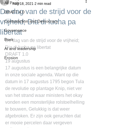
All Posts
Aug 18, 2021
2 min read
De dag van de strijd voor de
DRAFT 4.0
vrijheid; Dia di lucha pa
Contradiction and Democracy
libertat
Governance
Boek
De dag van de strijd voor de vrijheid; 
Dia di lucha pa libertat
AI and leadership
DRAFT 1.0
Erosion
19 augustus
17 augustus is een belangrijke datum 
in onze sociale agenda. Want op die 
datum in 17 augustus 1795 begon Tula 
de revolutie op plantage Knip, niet ver 
van het strand waar ministers het okay 
vonden een monsterlijke rolstoelhelling 
te bouwen, Gelukkig is dat weer 
afgebroken. Er zijn ook geruchten dat 
er mooie percelen daar vergeven 