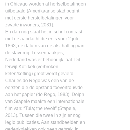
in Chicago worden al hertselbetalingen 
uitbetaald (Amerikaanse stad begint 
met eerste herstelbetalingen voor 
zwarte inwoners, 2031).
En dan nog staat het in schril contrast 
met de aandacht die er is voor 2 juli 
1863, de datum van de afschaffing van 
de slavernij. Tussenhaakjes, 
Nederland was er behoorlijk laat. Dit 
terwijl Koti keti (verbroken 
keten/ketting) groot wordt gevierd.
Charles do Rego was een van de 
eersten die de opstand toevertrouwde 
aan het papier (do Rego, 1983). Dolph 
van Stapele maakte een internationale 
film van: “Tula; the revolt” (Stapele, 
2013). Tussen die twee in zijn er nog 
legio publicaties. Aan standbeelden en 
gedenkplekken ook geen gebrek. In 