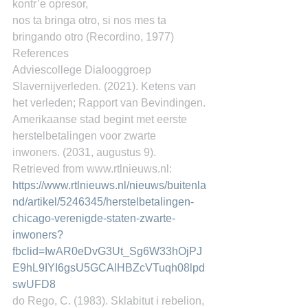
kontr’e opresor,
nos ta bringa otro, si nos mes ta 
bringando otro (Recordino, 1977)
References
Adviescollege Dialooggroep 
Slavernijverleden. (2021). Ketens van 
het verleden; Rapport van Bevindingen.
Amerikaanse stad begint met eerste 
herstelbetalingen voor zwarte 
inwoners. (2031, augustus 9). 
Retrieved from www.rtlnieuws.nl: 
https://www.rtlnieuws.nl/nieuws/buitenla
nd/artikel/5246345/herstelbetalingen-
chicago-verenigde-staten-zwarte-
inwoners?
fbclid=IwAR0eDvG3Ut_Sg6W33hOjPJ
E9hL9IYI6gsU5GCAlHBZcVTuqh08lpd
swUFD8
do Rego, C. (1983). Sklabitut i rebelion, 