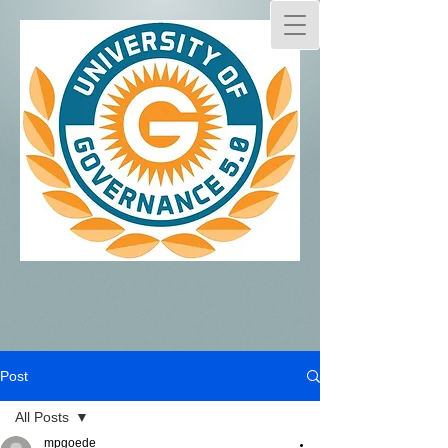
Post
All Posts
mpgoede