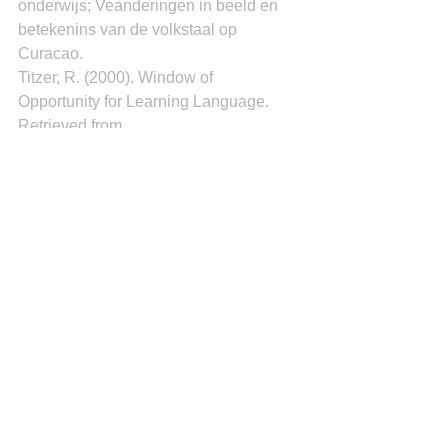
onderwijs; Veanderingen in beeld en 
betekenins van de volkstaal op 
Curacao.
Titzer, R. (2000). Window of 
Opportunity for Learning Language. 
Retrieved from 
thescienceofearlylearning.com: 
https://thescienceofearlylearning.com/sc
ience/window-of-opportunity-for-
learning-language/
Dr. Miguel Goede
See All
Recent Posts