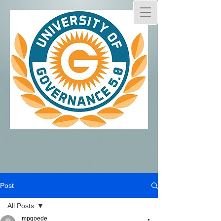
Post
All Posts
mpgoede