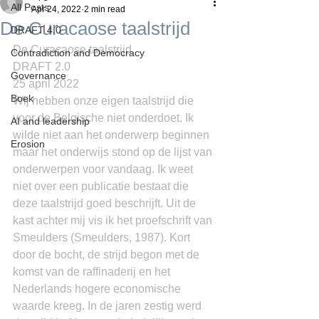
All Posts
Apr 24, 2022
2 min read
De Curacaose taalstrijd
DRAFT 4.0
De Curaçaose taalstrijd
Contradiction and Democracy
DRAFT 2.0
Governance
25 april 2022
Boek
Wij hebben onze eigen taalstrijd die 
voor de Belgische niet onderdoet. Ik 
AI and leadership
wilde niet aan het onderwerp beginnen 
Erosion
maar het onderwijs stond op de lijst van 
onderwerpen voor vandaag. Ik weet 
niet over een publicatie bestaat die 
deze taalstrijd goed beschrijft. Uit de 
kast achter mij vis ik het proefschrift van 
Smeulders (Smeulders, 1987). Kort 
door de bocht, de strijd begon met de 
komst van de raffinaderij en het 
Nederlands hogere economische 
waarde kreeg. In de jaren zestig werd 