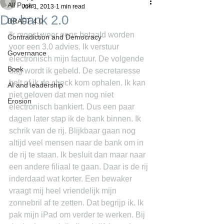
All Posts
Jun 1, 2013
1 min read
De bank 2.0
DRAFT 4.0
Ik moest weer eens betaald worden 
Contradiction and Democracy
voor een 3.0 advies. Ik verstuur 
Governance
electronisch mijn factuur. De volgende 
Boek
dag wordt ik gebeld. De secretaresse 
belt of ik de check kom ophalen. Ik kan 
AI and leadership
niet geloven dat men nog niet 
Erosion
electronisch bankiert. Dus een paar 
dagen later stap ik de bank binnen. Ik 
schrik van de rij. Blijkbaar gaan nog 
altijd veel mensen naar de bank om in 
de rij te staan. Ik besluit dan maar naar 
een andere filiaal te gaan. Daar is de rij 
inderdaad wat korter. Een bewaker 
vraagt mij heel vriendelijk mijn 
zonnebril af te zetten. Dat begrijp ik. Ik 
pak mijn iPad om verder te werken. Bij 