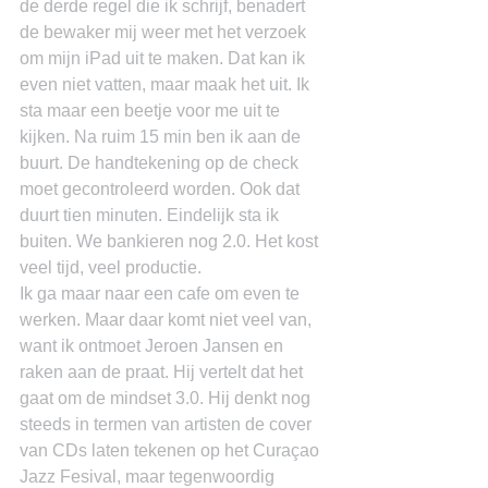
de derde regel die ik schrijf, benadert 
de bewaker mij weer met het verzoek 
om mijn iPad uit te maken. Dat kan ik 
even niet vatten, maar maak het uit. Ik 
sta maar een beetje voor me uit te 
kijken. Na ruim 15 min ben ik aan de 
buurt. De handtekening op de check 
moet gecontroleerd worden. Ook dat 
duurt tien minuten. Eindelijk sta ik 
buiten. We bankieren nog 2.0. Het kost 
veel tijd, veel productie.
Ik ga maar naar een cafe om even te 
werken. Maar daar komt niet veel van, 
want ik ontmoet Jeroen Jansen en 
raken aan de praat. Hij vertelt dat het 
gaat om de mindset 3.0. Hij denkt nog 
steeds in termen van artisten de cover 
van CDs laten tekenen op het Curaçao 
Jazz Fesival, maar tegenwoordig 