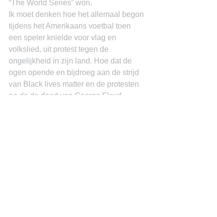
“The World Series” won.
Ik moet denken hoe het allemaal begon 
tijdens het Amerikaans voetbal toen 
een speler knielde voor vlag en 
volkslied, uit protest tegen de 
ongelijkheid in zijn land. Hoe dat de 
ogen opende en bijdroeg aan de strijd 
van Black lives matter en de protesten 
na de de dood van George Floyd.
Wij zijn verdeeld, er is grote 
ongelijkheid en velen zijn uitgesloten 
van werk en andere deelname aan de 
samenleving en daarom kniel ik voor 
onze de vlag.
Dr. Miguel Goede