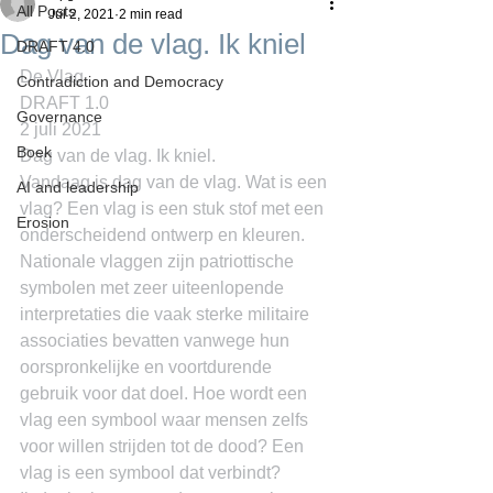
All Posts
Jul 2, 2021
2 min read
Dag van de vlag. Ik kniel
DRAFT 4.0
De Vlag
Contradiction and Democracy
DRAFT 1.0
Governance
2 juli 2021
Boek
Dag van de vlag. Ik kniel.
Vandaag is dag van de vlag. Wat is een 
AI and leadership
vlag? Een vlag is een stuk stof met een 
Erosion
onderscheidend ontwerp en kleuren. 
Nationale vlaggen zijn patriottische 
symbolen met zeer uiteenlopende 
interpretaties die vaak sterke militaire 
associaties bevatten vanwege hun 
oorspronkelijke en voortdurende 
gebruik voor dat doel. Hoe wordt een 
vlag een symbool waar mensen zelfs 
voor willen strijden tot de dood? Een 
vlag is een symbool dat verbindt?