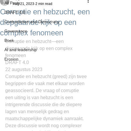
All Posts
Aug 21, 2023
2 min read
Corruptie en hebzucht, een
DRAFT 4.0
diepgaande kijk op een
Contradiction and Democracy
complex fenomeen
Governance
Boek
Corruptie en hebzucht―een 
diepgaande kijk op een complex 
AI and leadership
fenomeen
Erosion
DRAFT 4.0
22 augustus 2023
Corruptie en hebzucht (greed) zijn twee 
begrippen die vaak met elkaar worden 
geassocieerd. De vraag of corruptie 
een uiting is van hebzucht is een 
intrigerende discussie die de diepere 
lagen van menselijk gedrag en 
maatschappelijke dynamiek aanraakt. 
Deze discussie wordt nog complexer 