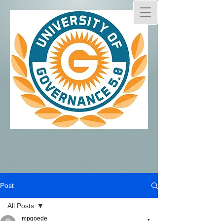
Post
All Posts
mpgoede