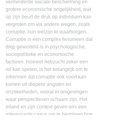
verminderde sociale bescherming en 
grotere economische ongelijkheid, wat 
op zijn beurt de druk op individuen kan 
vergroten om via andere wegen, zoals 
corruptie, hun welzijn te waarborgen.
Corruptie is een complex fenomeen dat 
diep geworteld is in psychologische, 
sociopolitieke en economische 
factoren. Hoewel hebzucht zeker een 
rol kan spelen, is het belangrijk om te 
erkennen dat corruptie ook voort kan 
komen uit diepere angsten en 
onzekerheden, vooral in omgevingen 
waar perspectieven schaars zijn. Het 
eiland en zijn context geven ons een 
interessante casus om te begrijpen hoe 
deze dynamiek kan werken. Bovendien 
is het verkennen van de relatie tussen 
corruptie en het opkomende 