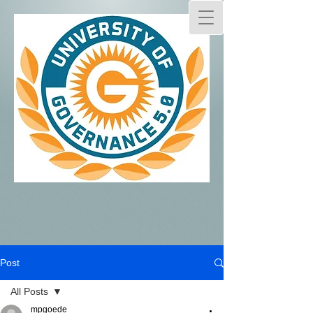
Post
All Posts
mpgoede