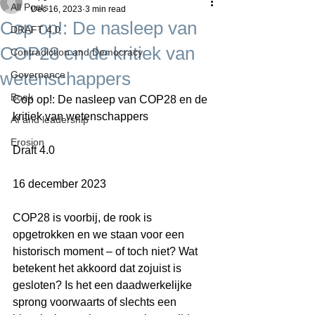
All Posts
Dec 16, 2023
3 min read
Cop op!: De nasleep van
DRAFT 4.0
COP28 en de kritiek van
Contradiction and Democracy
wetenschappers
Governance
Boek
Cop op!: De nasleep van COP28 en de 
kritiek van wetenschappers
AI and leadership
Erosion
Draft 4.0
16 december 2023
COP28 is voorbij, de rook is 
opgetrokken en we staan voor een 
historisch moment – of toch niet? Wat 
betekent het akkoord dat zojuist is 
gesloten? Is het een daadwerkelijke 
sprong voorwaarts of slechts een 