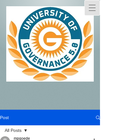
Post
All Posts
mpgoede