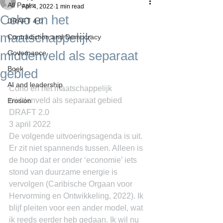
All Posts
Apr 4, 2022
1 min read
Coho en het
DRAFT 4.0
maatschappelijk
Contradiction and Democracy
middenveld als separaat
Governance
Boek
gebied
AI and leadership
Coho en het maatschappelijk 
middenveld als separaat gebied
Erosion
DRAFT 2.0
3 april 2022
De volgende uitvoeringsagenda is uit. 
Er zit niet spannends tussen. Alleen is 
de hoop dat er onder ‘economie’ iets 
stond van duurzame energie is 
vervolgen (Caribische Orgaan voor 
Hervorming en Ontwikkeling, 2022). Ik 
blijf pleiten voor een ander model, wat 
ik reeds eerder heb gedaan. Ik wil nu 