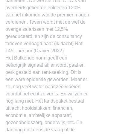
parlement. De wet stelt dat CEO’s van 
overheidsgelieerde entiteiten 130% 
van het inkomen van de premier mogen 
verdienen. Teven wordt met de wet de 
overige salarissen met 12,5% 
gereduceerd, en zijn de consultancy 
tarieven verlaagd naar (ik dacht) Naf. 
145,- per uur (Drayer, 2022).
Het Balkende norm geeft een 
belangrijk signaal af; er wordt paal en 
perk gesteld aan rent-seeking. Dit is 
een ware epidemie geworden. Maar er 
zal nog veel water naar zee vloeien 
voordat het echt zo ver is. En wij zijn er 
nog lang niet. Het landspaket bestaat 
uit acht hoofdstukken: financien, 
economie, ambtelijke apparaat, 
gezondheidszorg, onderwijs, etc. En 
dan nog niet eens de vraag of de 