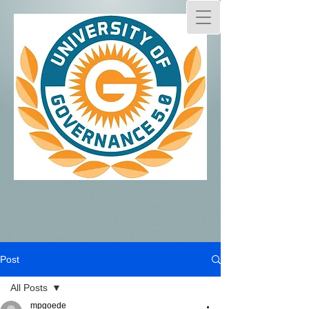
Post
All Posts
mpgoede