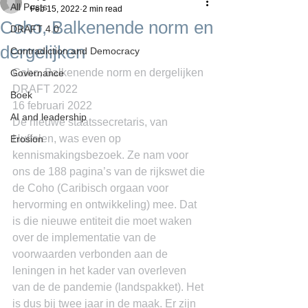
All Posts
Feb 15, 2022
2 min read
Coho, Balkenende norm en
DRAFT 4.0
dergelijken
Contradiction and Democracy
Coho, Balkenende norm en dergelijken
Governance
DRAFT 2022
Boek
16 februari 2022
AI and leadership
De nieuwe staatssecretaris, van 
Huffelen, was even op 
Erosion
kennismakingsbezoek. Ze nam voor 
ons de 188 pagina’s van de rijkswet die 
de Coho (Caribisch orgaan voor 
hervorming en ontwikkeling) mee. Dat 
is die nieuwe entiteit die moet waken 
over de implementatie van de 
voorwaarden verbonden aan de 
leningen in het kader van overleven 
van de de pandemie (landspakket). Het 
is dus bij twee jaar in de maak. Er zijn 