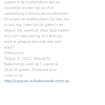
punten in de hoofdstukken wel de 
essentiële punten zijn en of er 
samenhang is binnen de hoofdstukken 
en tussen de hoofdstukken. En dan zijn 
er ook nog zaken als de gaten in de 
weg en het zwerfvuil. Maar daar maken 
zich zich maar weinig zich druk om, 
want er gebeurd tenminte iets, niet 
waar?
References
Drayer, D. (2022, februari 9). 
Balkenende-norm op Curacao is 
2630.00 gulden. Retrieved from 
curacao.nu: 
https://curacao.nu/balkenende-norm-op-
curacao-is-263-000-gulden/
Dr. Miguel Goede