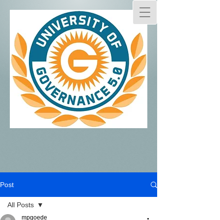
Post
All Posts
mpgoede