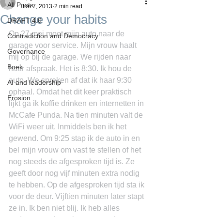
All Posts
Jun 7, 2013
2 min read
Change your habits
DRAFT 4.0
Op 27 mei moet mijn auto naar de 
Contradiction and Democracy
garage voor service. Mijn vrouw haalt 
Governance
mij op bij de garage. We rijden naar 
Boek
haar afspraak. Het is 8:30. Ik hou de 
auto. We spreken af dat ik haar 9:30 
AI and leadership
ophaal. Omdat het dit keer praktisch 
Erosion
lijkt ga ik koffie drinken en internetten in 
McCafe Punda. Na tien minuten valt de 
WiFi weer uit. Inmiddels ben ik het 
gewend. Om 9:25 stap ik de auto in en 
bel mijn vrouw om vast te stellen of het 
nog steeds de afgesproken tijd is. Ze 
geeft door nog vijf minuten extra nodig 
te hebben. Op de afgesproken tijd sta ik 
voor de deur. Vijftien minuten later stapt 
ze in. Ik ben niet blij. Ik heb alles 