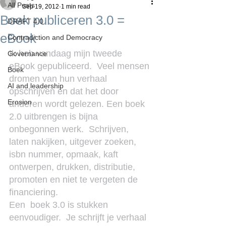
All Posts
Sep 19, 2012
1 min read
Boek publiceren 3.0 =
DRAFT 4.0
eBook
Contradiction and Democracy
Ik heb vandaag mijn tweede 
Governance
eBook gepubliceerd.  Veel mensen 
Boek
dromen van hun verhaal 
AI and leadership
opschrijven en dat het door 
Erosion
anderen wordt gelezen. Een boek 
2.0 uitbrengen is bijna 
onbegonnen werk.  Schrijven, 
laten nakijken, uitgever zoeken, 
isbn nummer, opmaak, kaft 
ontwerpen, drukken, distributie, 
promoten en niet te vergeten de 
financiering.
Een  boek 3.0 is stukken 
eenvoudiger.  Je schrijft je verhaal 