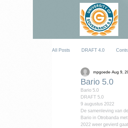
All Posts
DRAFT 4.0
Contr
mpgoede
Aug 9, 2
Erosion
Bario 5.0
Bario 5.0
DRAFT 5.0
9 augustus 2022
De samenleving van de t
Bario in Otrobanda met
2022 weer gevierd gaa