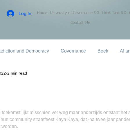
Home
University of Governance 5.0
Think Tank 5.0
Log In
Contact Me
adiction and Democracy
Governance
Boek
AI a
022
2 min read
oekomst lijkt misschien ver weg maar anderzijds ontstaat het al
 hun community straatfeest Kaya Kaya, dat -na twee jaar pande
t worden.