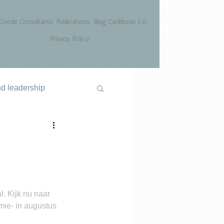
Goede Consultants
Publications
Blog Caribbean 5.0
Privacy Policy
nd leadership
. Kijk nu naar 
mie- in augustus 