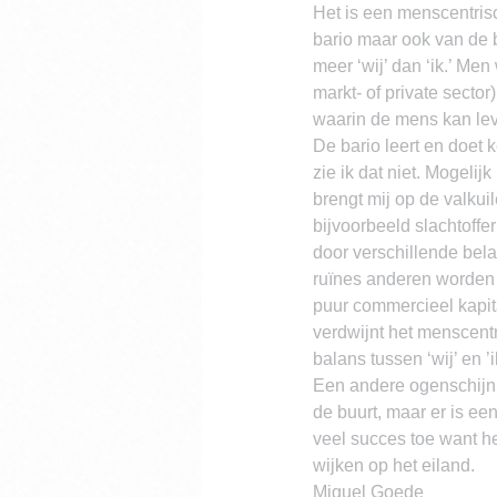
Het is een menscentrisc
bario maar ook van de bu
meer ‘wij’ dan ‘ik.’ Me
markt- of private sect
waarin de mens kan le
De bario leert en doet 
zie ik dat niet. Mogeli
brengt mij op de valkui
bijvoorbeeld slachtoff
door verschillende bela
ruïnes anderen worden 
puur commercieel kapit
verdwijnt het menscent
balans tussen ‘wij’ en ’i
Een andere ogenschijnlij
de buurt, maar er is ee
veel succes toe want h
wijken op het eiland.
Miguel Goede