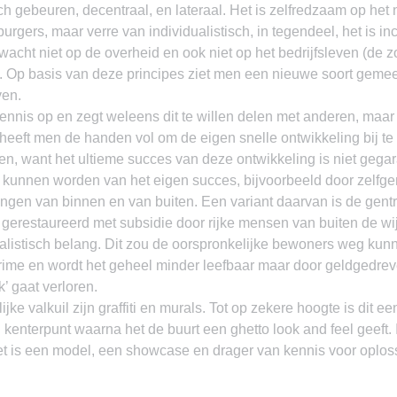
h gebeuren, decentraal, en lateraal. Het is zelfredzaam op het 
rgers, maar verre van individualistisch, in tegendeel, het is incl
n wacht niet op de overheid en ook niet op het bedrijfsleven (d
or). Op basis van deze principes ziet men een nieuwe soort gem
ven.
kennis op en zegt weleens dit te willen delen met anderen, maar 
jk heeft men de handen vol om de eigen snelle ontwikkeling bij te
len, want het ultieme succes van deze ontwikkeling is niet gega
er kunnen worden van het eigen succes, bijvoorbeeld door zelf
ngen van binnen en van buiten. Een variant daarvan is de gentri
gerestaureerd met subsidie door rijke mensen van buiten de wij
alistisch belang. Dit zou de oorspronkelijke bewoners weg kun
rime en wordt het geheel minder leefbaar maar door geldgedrev
k’ gaat verloren.
ke valkuil zijn graffiti en murals. Tot op zekere hoogte is dit een
n kenterpunt waarna het de buurt een ghetto look and feel geeft. 
et is een model, een showcase en drager van kennis voor oplos