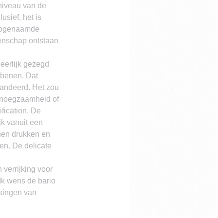
niveau van de 
usief, het is 
e zogenaamde 
eenschap ontstaan 
eerlijk gezegd 
 benen. Dat 
randeerd. Het zou 
genoegzaamheid of 
fication. De 
k vanuit een 
nen drukken en 
en. De delicate 
 verrijking voor 
Ik wens de bario 
singen van 