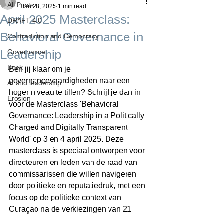
All Posts
Jan 28, 2025
1 min read
April 2025 Masterclass:
DRAFT 4.0
Behavioral Governance in
Contradiction and Democracy
Leadership
Governance
Boek
Ben jij klaar om je 
governancevaardigheden naar een 
AI and leadership
hoger niveau te tillen? Schrijf je dan in 
Erosion
voor de Masterclass 'Behavioral 
Governance: Leadership in a Politically 
Charged and Digitally Transparent 
World' op 3 en 4 april 2025. Deze 
masterclass is speciaal ontworpen voor 
directeuren en leden van de raad van 
commissarissen die willen navigeren 
door politieke en reputatiedruk, met een 
focus op de politieke context van 
Curaçao na de verkiezingen van 21 