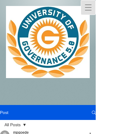
Post
All Posts
mpgoede