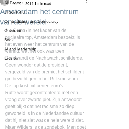
All Posts
Mar 24, 2014
1 min read
Amsterdam het centrum
DRAFT 4.0
van de wereld
Contradiction and Democracy
Als Obma, in het kader van de 
Governance
nucleaire top, Amsterdam bezoekt, is 
Boek
het even weer het centrum van de 
AI and leadership
wereld, wat het ook was toen 
Rembrandt de Nachtwacht schilderde. 
Erosion
Geen wonder dat de president, 
vergezeld van de premie, het schilderij 
gin bezichtigen in het Rijksmuseum. 
De top kost miljoenen euro's.
Rutte wordt geconfronteerd met een 
vraag over zwarte piet. Zijn antwoordt 
geeft blijkt dat het racisme zo diep 
geworteld is in de Nederlandse cultuur 
dat hij niet ziet wat de hele wereld ziet. 
Maar Wilders is de zondebok. Men doet 