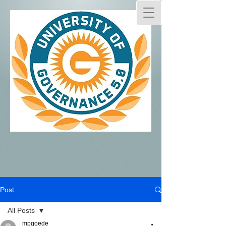
Post
All Posts
mpgoede