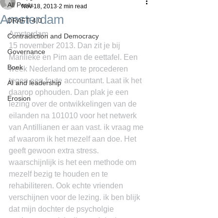
All Posts
Nov 18, 2013
2 min read
Amsterdam
DRAFT 4.0
Amsterdam
Contradiction and Democracy
15 november 2013. Dan zit je bij 
Governance
Marilieke en Pim aan de eettafel. Een 
Boek
week Nederland om te procederen 
tegen een foute accountant. Laat ik het 
AI and leadership
daarop ophouden. Dan plak je een 
Erosion
lezing over de ontwikkelingen van de 
eilanden na 101010 voor het netwerk 
van Antillianen er aan vast. ik vraag me 
af waarom ik het mezelf aan doe. Het 
geeft gewoon extra stress. 
waarschijnlijk is het een methode om 
mezelf bezig te houden en te 
rehabiliteren. Ook echte vrienden 
verschijnen voor de lezing. ik ben blijk 
dat mijn dochter de psycholgie 