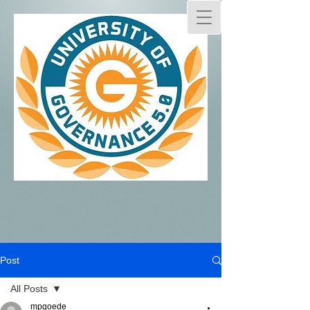
Post
All Posts
mpgoede