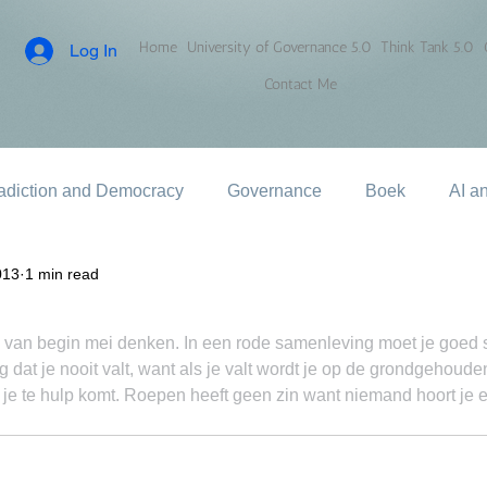
Home
University of Governance 5.0
Think Tank 5.0
Log In
Contact Me
adiction and Democracy
Governance
Boek
AI a
013
1 min read
 van begin mei denken. In een rode samenleving moet je goed s
g dat je nooit valt, want als je valt wordt je op de grondgehoude
je te hulp komt. Roepen heeft geen zin want niemand hoort je 