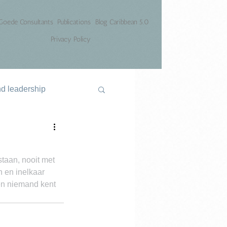
Goede Consultants
Publications
Blog Caribbean 5.0
Privacy Policy
nd leadership
taan, nooit met 
n en inelkaar 
en niemand kent 