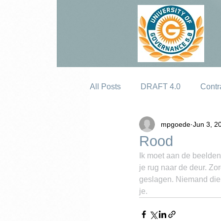
All Posts
DRAFT 4.0
Contr
mpgoede
Jun 3, 2
Erosion
Rood
Ik moet aan de beelden
je rug naar de deur. Zor
geslagen. Niemand die 
je.