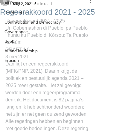
All Posts
May 2, 2021
5 min read
Regeerakkoord 2021 - 2025
DRAFT 4.0
Regeerakkoord 2021 - 2025
Contradiction and Democracy
Un Gobernashon di Pueblo, pa Pueblo 
Governance
i huntu ku Pueblo di Kòrsou; Ta Pueblo 
Boek
su Bùrt!
DRAFT 1.0
AI and leadership
3 mei 2021
Erosion
Dan ligt er een regeerakkoord 
(MFK/PNP, 2021). Daarin krijgt de 
politiek en bestuurlijk agenda 2021 – 
2025 meer gestalte. Het zal gevolgd 
worden door een regeerprogramma 
denk ik. Het document is 82 pagina’s 
lang en ik heb achthonderd woorden; 
het zijn er net geen duizend geworden.
Alle regeringen hebben en beginnen 
met goede bedoelingen. Deze regering 