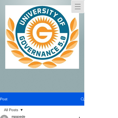
Post
All Posts
mpgoede