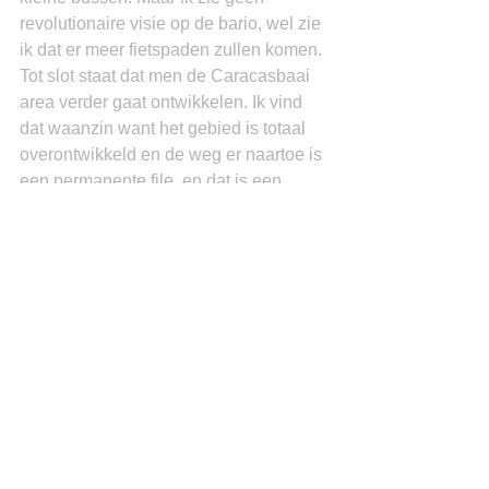
revolutionaire visie op de bario, wel zie 
ik dat er meer fietspaden zullen komen. 
Tot slot staat dat men de Caracasbaai 
area verder gaat ontwikkelen. Ik vind 
dat waanzin want het gebied is totaal 
overontwikkeld en de weg er naartoe is 
een permanente file, en dat is een 
contradictie met de doelstellingen van 
duurzaamheid en oplossen van de 
verkeersproblematiek.
Het stuk eindigt met een lijst van wetten 
die de komende periode zullen komen. 
Een valt mij op: de bevoegdheden van 
de Algemene Kamer zullen worden 
uitgebreid. Ik zou de bevoegdheden 
van de Ombudsman ook uitbreiden.
Bij het nog een keer lezen valt op dat er 
wel aandacht is voor de democratische 