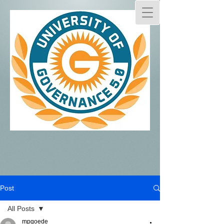
Post
All Posts
mpgoede