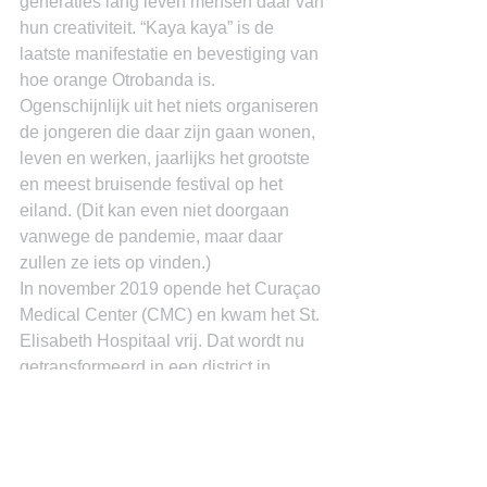
generaties lang leven mensen daar van 
hun creativiteit. “Kaya kaya” is de 
laatste manifestatie en bevestiging van 
hoe orange Otrobanda is. 
Ogenschijnlijk uit het niets organiseren 
de jongeren die daar zijn gaan wonen, 
leven en werken, jaarlijks het grootste 
en meest bruisende festival op het 
eiland. (Dit kan even niet doorgaan 
vanwege de pandemie, maar daar 
zullen ze iets op vinden.)
In november 2019 opende het Curaçao 
Medical Center (CMC) en kwam het St. 
Elisabeth Hospitaal vrij. Dat wordt nu 
getransformeerd in een district in 
Otrobanda. Dit is het voortzetten ne de 
gentrification.
Dit gaat niet vanzelf. Het is het resultaat 
van het werk dat jaren lang is verricht 