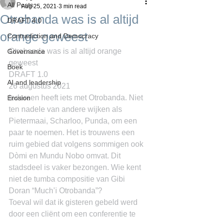
All Posts
Aug 25, 2021
3 min read
Otrobanda was is al altijd
DRAFT 4.0
orange geweest
Contradiction and Democracy
Otrobanda was is al altijd orange 
Governance
geweest
Boek
DRAFT 1.0
AI and leadership
26 augustus 2021
Iedereen heeft iets met Otrobanda. Niet 
Erosion
ten nadele van andere wijken als 
Pietermaai, Scharloo, Punda, om een 
paar te noemen. Het is trouwens een 
ruim gebied dat volgens sommigen ook 
Dòmi en Mundu Nobo omvat. Dit 
stadsdeel is vaker bezongen. Wie kent 
niet de tumba compositie van Gibi 
Doran “Much’i Otrobanda”?
Toeval wil dat ik gisteren gebeld werd 
door een cliënt om een conferentie te 