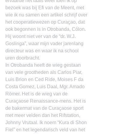
ervaarde het laats weer toen ik op 
bezoek was bij Efi van de Meent, met 
wie ik nu samen een artikel schrijf over 
het cooperatiewezen op Curaçao, dat 
ook begonnen is in Otrobanda, Cólon. 
Hij woont niet ver van de “dr. W.J. 
Goslinga”, waar mijn vader jarenlang 
directeur was en waar ik na school 
uren doorbracht.
In Otrobanda heeft de wieg gestaan 
van vele grootheden als Carlos Piar, 
Luis Brion en Ced Ride, Moises F da 
Costa Gomez, Luis Daal, Mgr. Amado 
Römer. Het is de wieg van de 
Curaçaose Renaissance-mens. Het is 
de bakermat van de Curaçaose sport 
met meer velden dan het Rifstation, 
Johnny Vrutaal. Ik noem “Kura di Shon 
Fiel” en het legendarisch veld van het 