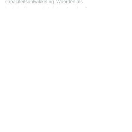
capaciteitsontwikkeling. Woorden als 
inclusie. Waarom het niet gaat werken? 
Ze gaan voorbij aan de echte issues: 
rechtsstaat, persvrijheid, anti-
intellectueel klimaat.
See All
Recent Posts