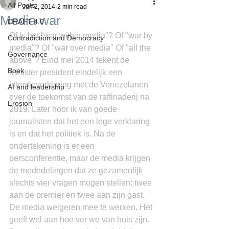
All Posts
Jun 2, 2014
2 min read
Media war
DRAFT 4.0
Of is het "war within media"? Of "war by 
Contradiction and Democracy
media"? Of "war over media" Of "all the 
Governance
above"? Eind mei 2014 tekent de 
Boek
minister president eindelijk een 
intentieverklaring met de Venezolanen 
AI and leadership
over de toekomst van de raffinaderij na 
Erosion
2019. Later hoor ik van goede 
journalisten dat het een lege verklaring 
is en dat het politiek is. Na de 
ondertekening is er een 
persconferentie, maar de media krijgen 
de mededelingen dat ze gezamenlijk 
slechts vier vragen mogen stellen: twee 
aan de premier en twee aan zijn gast. 
De media weigeren mee te werken. Het 
geeft wel aan hoe ver we van huis zijn. 