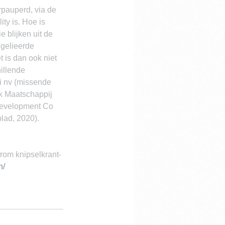
pauperd, via de 
ity is. Hoe is 
 blijken uit de 
dgelieerde 
t is dan ook niet 
illende 
i nv (missende 
k Maatschappij 
Development Co 
lad, 2020). 
from knipselkrant-
n/