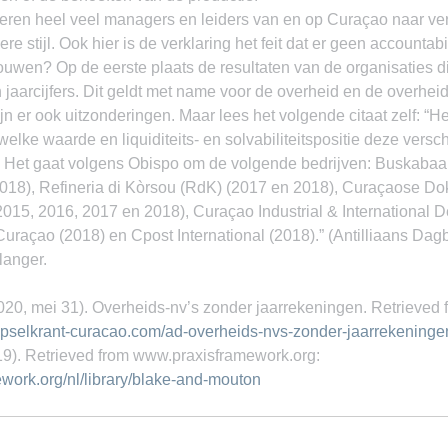
deren heel veel managers en leiders van en op Curaçao naar ver
e stijl. Ook hier is de verklaring het feit dat er geen accountabil
ouwen? Op de eerste plaats de resultaten van de organisaties die
 jaarcijfers. Dit geldt met name voor de overheid en de overhei
jn er ook uitzonderingen. Maar lees het volgende citaat zelf: “He
elke waarde en liquiditeits- en solvabiliteitspositie deze versch
 Het gaat volgens Obispo om de volgende bedrijven: Buskabaa
 2018), Refineria di Kòrsou (RdK) (2017 en 2018), Curaçaose Do
015, 2016, 2017 en 2018), Curaçao Industrial & International 
Curaçao (2018) en Cpost International (2018).” (Antilliaans Dagb
 langer.
020, mei 31). Overheids-nv’s zonder jaarrekeningen. Retrieved 
nipselkrant-curacao.com/ad-overheids-nvs-zonder-jaarrekeninge
9). Retrieved from www.praxisframework.org: 
ework.org/nl/library/blake-and-mouton