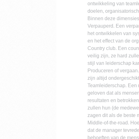
ontwikkeling van teamle
doelen, organisatorische
Binnen deze dimensies 
Verpauperd. Een verpaup
het ontwikkelen van sys
en het effect van de org
Country club. Een count
veilig zijn, ze hard zul
stijl van leiderschap ka
Produceren of vergaan.
zijn altijd ondergeschi
Teamleiderschap. Een m
geloven dat als mensen 
resultaten en betrokken
zullen hun (de medewer
zagen dit als de beste 
Middle-of-the-road. Hoe
dat de manager tevreden
behoeften van de mense