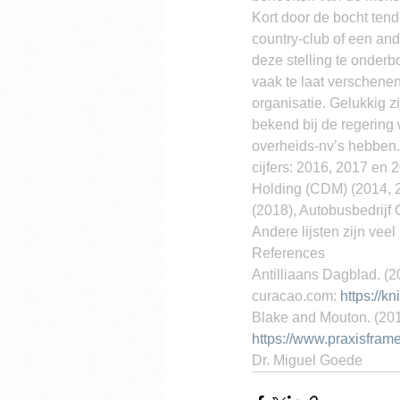
Kort door de bocht ten
country-club of een ander
deze stelling te onderb
vaak te laat verschenen
organisatie. Gelukkig zi
bekend bij de regering w
overheids-nv’s hebben.
cijfers: 2016, 2017 en
Holding (CDM) (2014, 2
(2018), Autobusbedrijf 
Andere lijsten zijn veel
References
Antilliaans Dagblad. (2
curacao.com: 
https://k
Blake and Mouton. (201
https://www.praxisfram
Dr. Miguel Goede