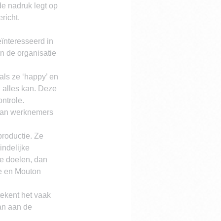
e nadruk legt op 
richt.
eïnteresseerd in 
n de organisatie 
als ze ‘happy’ en 
a alles kan. Deze 
ontrole.
 van werknemers 
roductie. Ze 
indelijke 
ze doelen, dan 
e en Mouton 
tekent het vaak 
an aan de 