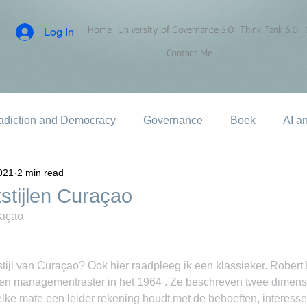
Home
University of Governance 5.0
Think Tank 5.0
Log In
Contact Me
adiction and Democracy
Governance
Boek
AI a
021
2 min read
tijlen Curaçao
raçao
ijl van Curaçao? Ook hier raadpleeg ik een klassieker. Robert
n managementraster in het 1964 . Ze beschreven twee dimensi
lke mate een leider rekening houdt met de behoeften, interesse