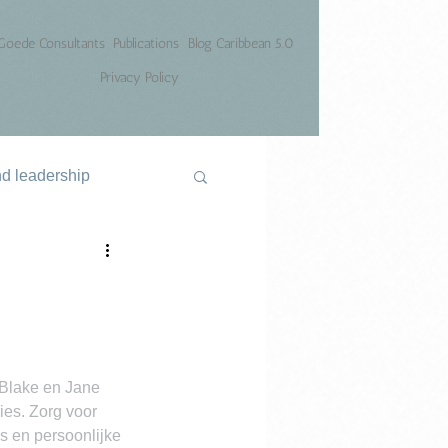
Goede Consultants
Publications
Blog Caribbean 5.0
Privacy Policy
nd leadership
 Blake en Jane 
es. Zorg voor 
s en persoonlijke 