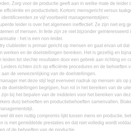
den. Zorg voor de productie geeft aan in welke mate de leider d
 efficiëntie en productiviteit. Kortom: mensgericht versus taakge
identificeerden ze vijf voorbeeld managementstijlen:
erde leider is over het algemeen ineffectief. Ze zijn niet erg g
temen of mensen. In feite zijn ze niet bijzonder geïnteresseerd i
anisatie - het is een non-leider.
ry clubleider is primair gericht op mensen en gaat ervan uit dat 
len werken en de doelstellingen bereiken. Het is gezellig en bijn
n leiden tot slechte resultaten door een gebrek aan richting en c
 Leiders richten zich op efficiënte procedures en de behoeften
kt aan de verwezenlijking van de doelstellingen.
anager met deze stijl legt evenveel nadruk op mensen als op p
de doelstellingen begrijpen, hun rol in het bereiken van de uite
 zijn bij het bepalen van de middelen voor het bereiken van de
kers dus) behoeften en productiebehoeften samenvallen. Blak
managementstijl.
wel dit een nuttig compromis lijkt tussen mens en productie, be
 is met gemiddelde prestaties en dat niet volledig wordt volda
n of de behoeften van de productie.