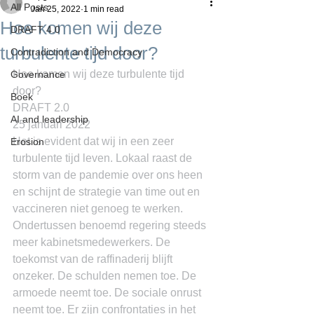
All Posts
Jan 25, 2022
1 min read
Hoe komen wij deze
DRAFT 4.0
turbulente tijd door?
Contradiction and Democracy
Hoe komen wij deze turbulente tijd 
Governance
door?
Boek
DRAFT 2.0
AI and leadership
25 januari 2022
Het is evident dat wij in een zeer 
Erosion
turbulente tijd leven. Lokaal raast de 
storm van de pandemie over ons heen 
en schijnt de strategie van time out en 
vaccineren niet genoeg te werken. 
Ondertussen benoemd regering steeds 
meer kabinetsmedewerkers. De 
toekomst van de raffinaderij blijft 
onzeker. De schulden nemen toe. De 
armoede neemt toe. De sociale onrust 
neemt toe. Er zijn confrontaties in het 