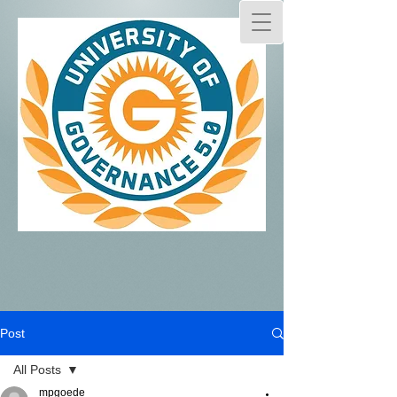
Post
All Posts
mpgoede