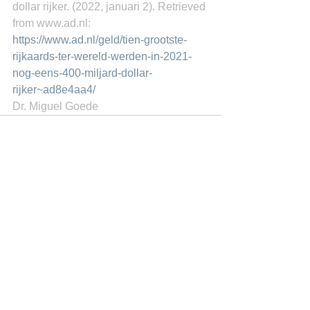
dollar rijker. (2022, januari 2). Retrieved 
from www.ad.nl: 
https://www.ad.nl/geld/tien-grootste-
rijkaards-ter-wereld-werden-in-2021-
nog-eens-400-miljard-dollar-
rijker~ad8e4aa4/
Dr. Miguel Goede
See All
Recent Posts