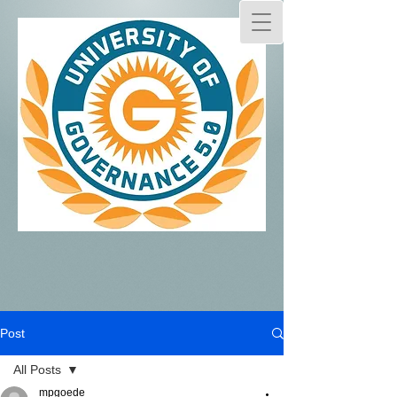
Post
All Posts
mpgoede