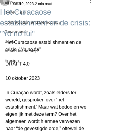
All Posts
Oct 10, 2023
2 min read
Het Curacaose
DRAFT 4.0
establishment en de crisis:
Contradiction and Democracy
"Yo no fui"
Governance
Boek
Het Curacaose establishment en de 
crisis: "
Yo no fui
"
AI and leadership
Erosion
DRAFT 4.0
10 oktober 2023
In Curaçao wordt, zoals elders ter 
wereld, gesproken over ‘het 
establishment.’ Maar wat bedoelen we 
eigenlijk met deze term? Over het 
algemeen wordt hiermee verwezen 
naar “de gevestigde orde,” oftewel de 