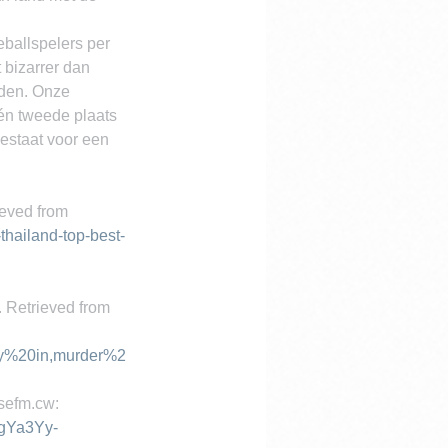
ballspelers per 
 bizarrer dan 
uden. Onze 
één tweede plaats 
estaat voor een 
eved from 
hailand-top-best-
 Retrieved from 
y%20in,murder%2
sefm.cw: 
NgYa3Yy-