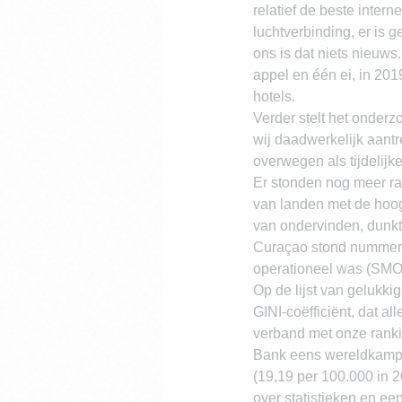
relatief de beste intern
luchtverbinding, er is
ons is dat niets nieuws
appel en één ei, in 201
hotels.
Verder stelt het onderz
wij daadwerkelijk aantr
overwegen als tijdelijk
Er stonden nog meer ran
van landen met de hoog
van ondervinden, dunkt
Curaçao stond nummer vij
operationeel was (SMO
Op de lijst van gelukki
GINI-coëfficiënt, dat a
verband met onze ranki
Bank eens wereldkampio
(19,19 per 100.000 in 2
over statistieken en ee