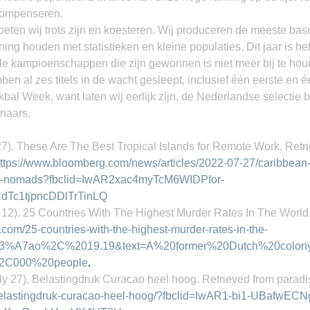
 compenseren.
ten wij trots zijn en koesteren. Wij produceren de meeste base
ning houden met statistieken en kleine populaties. Dit jaar is het
nale kampioenschappen die zijn gewonnen is niet meer bij te ho
en al zes titels in de wacht gesleept, inclusief één eerste en 
l Week, want laten wij eerlijk zijn, de Nederlandse selectie b
ënaars.
27). These Are The Best Tropical Islands for Remote Work. Retri
ttps://www.bloomberg.com/news/articles/2022-07-27/caribbean-t
gital-nomads?fbclid=IwAR2xac4myTcM6WIDPIor-
dTc1tjpncDDlTrTinLQ
 12). 25 Countries With The Highest Murder Rates In The World.
25.com/25-countries-with-the-highest-murder-rates-in-the-
%C3%A7ao%2C%2019.19&text=A%20former%20Dutch%20colon
2C000%20people
.
ly 27). Belastingdruk Curacao heel hoog. Retrieved from paradi
/belastingdruk-curacao-heel-hoog/?fbclid=IwAR1-bi1-UBafwEC