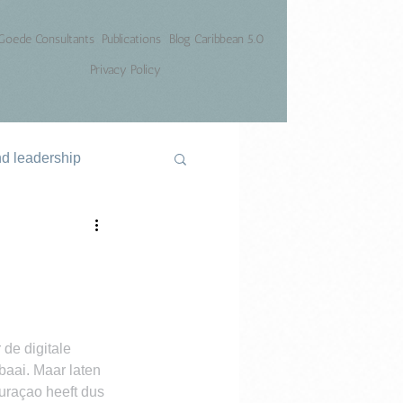
Goede Consultants
Publications
Blog Caribbean 5.0
Privacy Policy
nd leadership
de digitale 
baai. Maar laten 
Curaçao heeft dus 