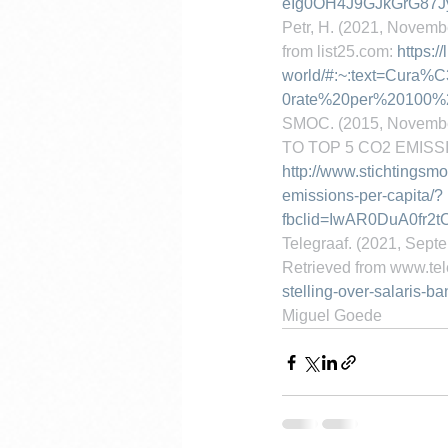
eIg0OH4J9GJkGrG87
Petr, H. (2021, Novemb
from list25.com: 
https:/
world/#:~:text=Cura
0rate%20per%20100%
SMOC. (2015, Novem
TO TOP 5 CO2 EMISSIO
http://www.stichtingsm
emissions-per-capita/?
fbclid=IwAR0DuA0fr
Telegraaf. (2021, Septe
Retrieved from www.tele
stelling-over-salaris-b
Miguel Goede