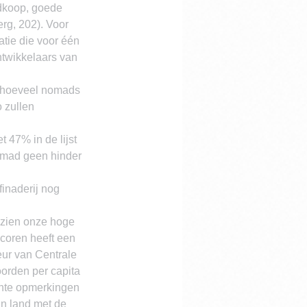
edkoop, goede 
rg, 202). Voor 
atie die voor één 
ntwikkelaars van 
er hoeveel nomads 
 zullen 
 47% in de lijst 
omad geen hinder 
finaderij nog 
gezien onze hoge 
scoren heeft een 
ur van Centrale 
orden per capita 
echte opmerkingen 
an land met de 