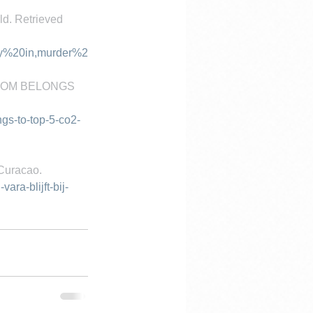
d. Retrieved 
y%20in,murder%2
GDOM BELONGS 
gs-to-top-5-co2-
 Curacao. 
ara-blijft-bij-