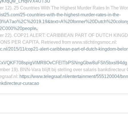
JyKrqQw_LHqvVX4UT3U
er 12). 25 Countries With The Highest Murder Rates In The Worl
/list25.com/25-countries-with-the-highest-murder-rates-in-the-
%C3%A7ao%2C%2019.19&text=A%20former%20Dutch%20colon
2C000%20people
.
ber 22). COP21 ALERT: CARIBBEAN PART OF DUTCH KIN
NS PER CAPITA. Retrieved from www.stichtingsmoc.nl: 
oc.nl/2015/11/cop21-alert-caribbean-part-of-dutch-kingdom-belon
2tCxVQKF708spigVlMR8OvCFElTbPSNngGbw8uFSh5bxsl94dg
mber 19). BNN-Vara blijft bij stelling over salaris bankdirecteur
graaf.nl: 
https://www.telegraaf.nl/entertainment/555120004/bnn-v
ankdirecteur-curacao