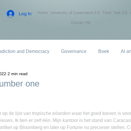
Home
University of Governance 5.0
Think Tank 5.0
Log In
Contact Me
adiction and Democracy
Governance
Boek
AI a
2022
2 min read
number one
p de lijst van tropische eilanden waar het goed toeven is voor 
ieuws. Ik ben er zelf één. Mijn kantoor is het stand van Caracas
 artikel op Bloomberg en later op Fortune nu precieser stellen. 