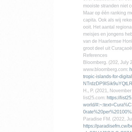
mooiste stranden niet
Maar op één ranking moe
capita. Ook als wij reke
ooit. Het aantal regio
meisjes en jongens hebb
van de Haarlemse Honkba
groot deel uit Curaçao
References
Bloomberg. (202, July 
www.bloomberg.com: 
h
tropic-islands-for-di
NTrdzDP9ISik9uYQtLR
H., P. (2021, November
list25.com: 
https://list
world/#:~:text=Cura
0rate%20per%20100%
Paradise FM. (2022, Ju
https://paradisefm.cw