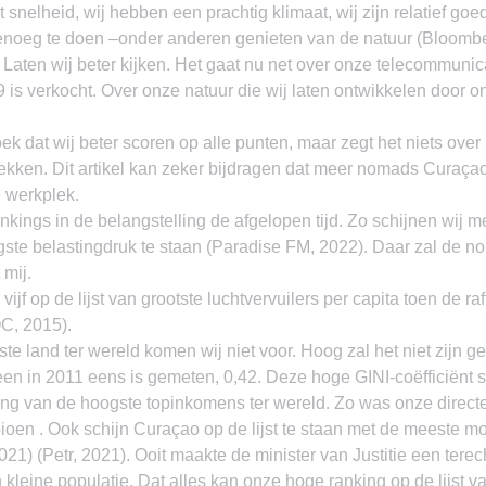
et snelheid, wij hebben een prachtig klimaat, wij zijn relatief go
 genoeg te doen –onder anderen genieten van de natuur (Bloombe
. Laten wij beter kijken. Het gaat nu net over onze telecommunic
9 is verkocht. Over onze natuur die wij laten ontwikkelen door o
oek dat wij beter scoren op alle punten, maar zegt het niets ov
ekken. Dit artikel kan zeker bijdragen dat meer nomads Curaçao
e werkplek.
kings in de belangstelling de afgelopen tijd. Zo schijnen wij met
ste belastingdruk te staan (Paradise FM, 2022). Daar zal de n
 mij.
f op de lijst van grootste luchtvervuilers per capita toen de raf
C, 2015).
gste land ter wereld komen wij niet voor. Hoog zal het niet zijn 
lleen in 2011 eens is gemeten, 0,42. Deze hoge GINI-coëfficiënt 
ng van de hoogste topinkomens ter wereld. Zo was onze directe
en . Ook schijn Curaçao op de lijst te staan met de meeste mo
021) (Petr, 2021). Ooit maakte de minister van Justitie een ter
n kleine populatie. Dat alles kan onze hoge ranking op de lijst v