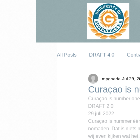
All Posts
DRAFT 4.0
Contr
mpgoede
Jul 29, 
Erosion
Curaçao is 
Curaçao is number one
DRAFT 2.0
29 juli 2022
Curaçao is nummer één o
nomaden. Dat is niets n
wij even kijken wat het