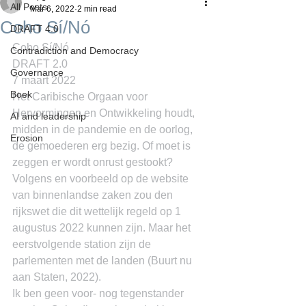
All Posts
Mar 6, 2022
2 min read
Coho Sí/Nó
DRAFT 4.0
Coho Sí/Nó
Contradiction and Democracy
DRAFT 2.0
Governance
7 maart 2022
Boek
Het Caribische Orgaan voor 
Hervormingen en Ontwikkeling houdt, 
AI and leadership
midden in de pandemie en de oorlog, 
Erosion
de gemoederen erg bezig. Of moet is 
zeggen er wordt onrust gestookt? 
Volgens en voorbeeld op de website 
van binnenlandse zaken zou den 
rijkswet die dit wettelijk regeld op 1 
augustus 2022 kunnen zijn. Maar het 
eerstvolgende station zijn de 
parlementen met de landen (Buurt nu 
aan Staten, 2022).
Ik ben geen voor- nog tegenstander 