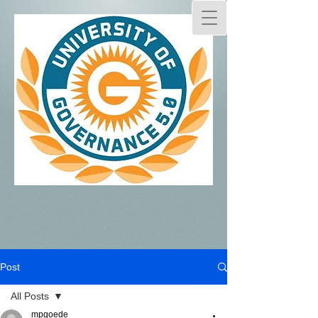
Post
All Posts
mpgoede