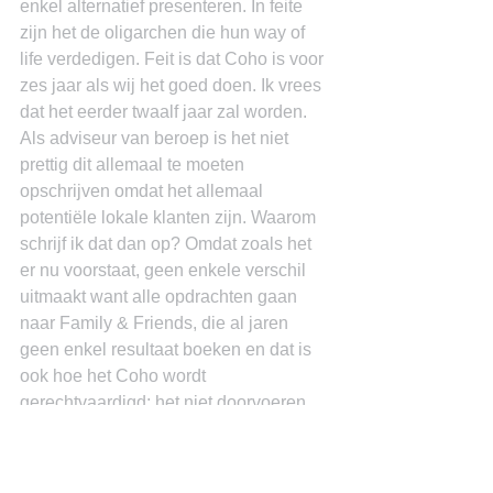
enkel alternatief presenteren. In feite 
zijn het de oligarchen die hun way of 
life verdedigen. Feit is dat Coho is voor 
zes jaar als wij het goed doen. Ik vrees 
dat het eerder twaalf jaar zal worden.
Als adviseur van beroep is het niet 
prettig dit allemaal te moeten 
opschrijven omdat het allemaal 
potentiële lokale klanten zijn. Waarom 
schrijf ik dat dan op? Omdat zoals het 
er nu voorstaat, geen enkele verschil 
uitmaakt want alle opdrachten gaan 
naar Family & Friends, die al jaren 
geen enkel resultaat boeken en dat is 
ook hoe het Coho wordt 
gerechtvaardigd; het niet doorvoeren 
van zelf beloofde hervormingen.
References
Acemoglu, D., & Robinson, J. (2012). 