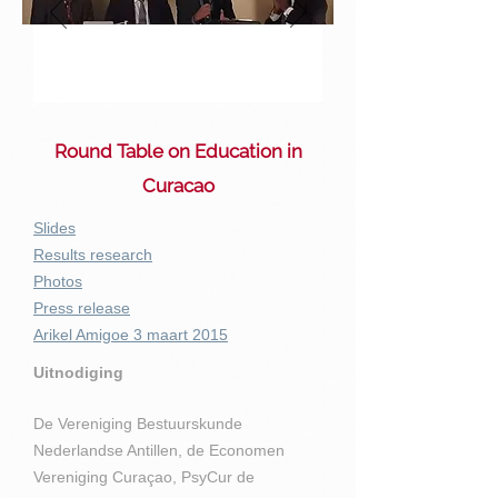
University of Governance
3.0
Round Table on Education in
Curacao
Slides
Results research
Photos
Press release
Arikel Amigoe 3 maart 2015
Uitnodiging
De Vereniging Bestuurskunde
Nederlandse Antillen, de Economen
Vereniging Curaçao, PsyCur de