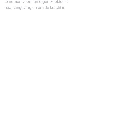
te nemen voor hun eigen zoektocht 
naar zingeving en om de kracht in 
zichzelf te vinden om betekenis te 
creëren, zelfs in de meest uitdagende 
tijden.
Miguel Goede
See All
Recent Posts