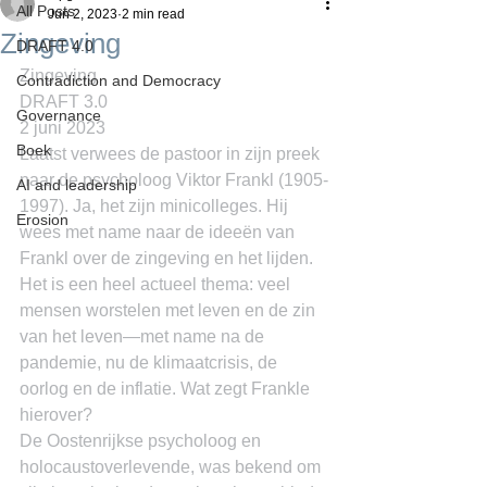
All Posts
Jun 2, 2023
2 min read
Zingeving
DRAFT 4.0
Zingeving
Contradiction and Democracy
DRAFT 3.0
Governance
2 juni 2023
Boek
Laatst verwees de pastoor in zijn preek 
naar de psycholoog Viktor Frankl (1905-
AI and leadership
1997). Ja, het zijn minicolleges. Hij 
Erosion
wees met name naar de ideeën van 
Frankl over de zingeving en het lijden. 
Het is een heel actueel thema: veel 
mensen worstelen met leven en de zin 
van het leven―met name na de 
pandemie, nu de klimaatcrisis, de 
oorlog en de inflatie. Wat zegt Frankle 
hierover?
De Oostenrijkse psycholoog en 
holocaustoverlevende, was bekend om 