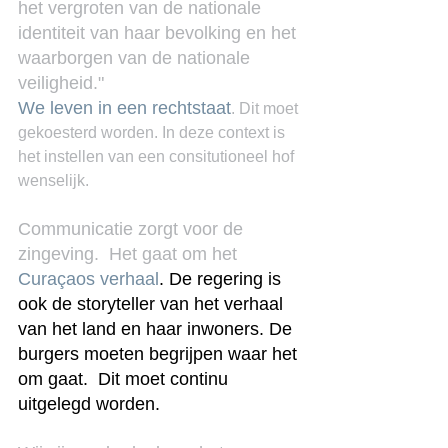
het vergroten van de nationale 
identiteit van haar bevolking en het 
waarborgen van de nationale 
veiligheid."
We leven in een rechtstaat
. Dit moet 
gekoesterd worden. In deze context is 
het instellen van een consitutioneel hof 
wenselijk.
Communicatie zorgt voor de 
zingeving.  Het gaat om het 
Cu
raçaos verhaal
. De regering is 
ook de storyteller van het verhaal 
van het land en haar inwoners. De 
burgers moeten begrijpen waar het 
om gaat.  Dit moet continu 
uitgelegd worden.