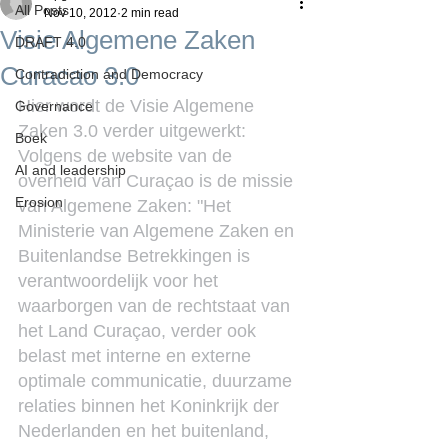
All Posts
Nov 10, 2012
2 min read
Visie Algemene Zaken
DRAFT 4.0
Curacao 3.0
Contradiction and Democracy
Hier wordt de Visie Algemene 
Governance
Zaken 3.0 verder uitgewerkt:
Boek
Volgens de website van de 
AI and leadership
overheid van Curaçao is de missie 
Erosion
van Algemene Zaken: "Het 
Ministerie van Algemene Zaken en 
Buitenlandse Betrekkingen is 
verantwoordelijk voor het 
waarborgen van de rechtstaat van 
het Land Curaçao, verder ook 
belast met interne en externe 
optimale communicatie, duurzame 
relaties binnen het Koninkrijk der 
Nederlanden en het buitenland, 