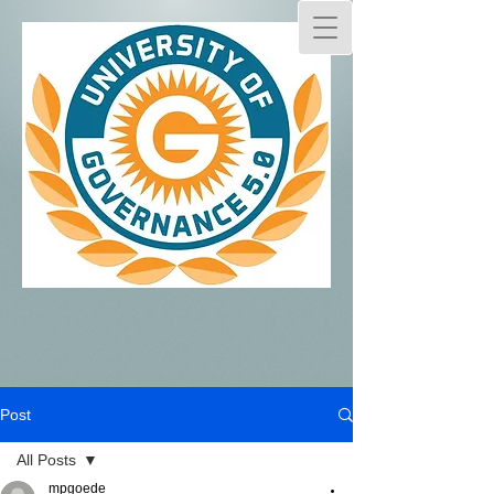
Post
All Posts
mpgoede