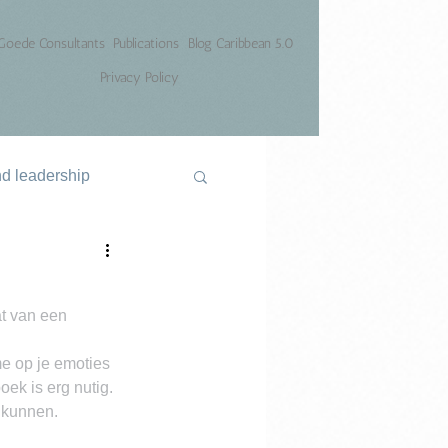
Goede Consultants
Publications
Blog Caribbean 5.0
Privacy Policy
nd leadership
t van een 
me op je emoties 
ek is erg nutig. 
 kunnen.