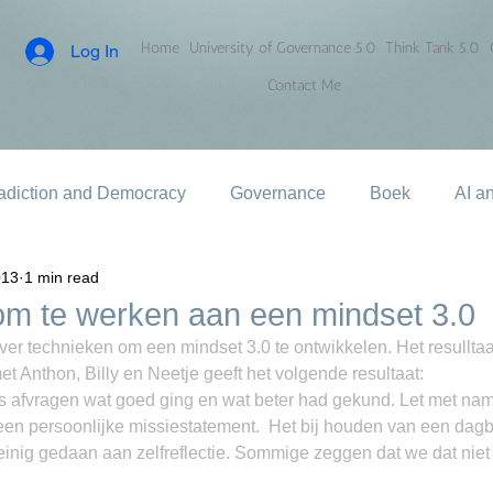
Home
University of Governance 5.0
Think Tank 5.0
Log In
Contact Me
adiction and Democracy
Governance
Boek
AI a
013
1 min read
om te werken aan een mindset 3.0
ver technieken om een mindset 3.0 te ontwikkelen. Het resulltaa
t Anthon, Billy en Neetje geeft het volgende resultaat:
ijks afvragen wat goed ging en wat beter had gekund. Let met na
en persoonlijke missiestatement.  Het bij houden van een dagbo
inig gedaan aan zelfreflectie. Sommige zeggen dat we dat niet