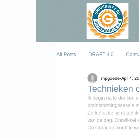
All Posts
DRAFT 4.0
Contr
mpgoede
Apr 4, 2
Erosion
Technieken 
Ik begin na te denken o
brainstormingssessie me
Zelfreflectie, je dagel
van de dag. Ontwikkel e
Op Curacao wordt te we